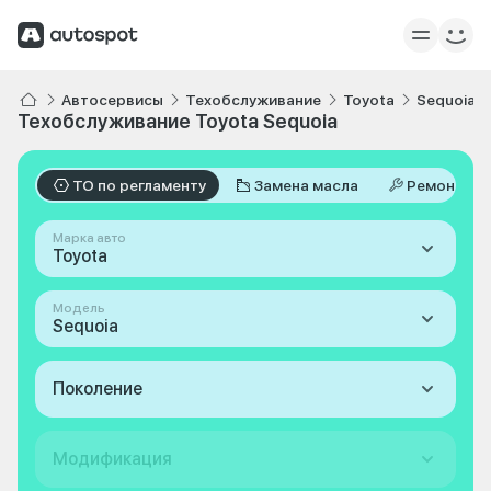
Автосервисы
Техобслуживание
Toyota
Sequoia
Техобслуживание Toyota Sequoia
ТО по регламенту
Замена масла
Ремонт
Марка авто
Toyota
Модель
Sequoia
Поколение
Модификация