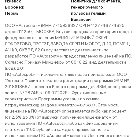
Ижевск
Политика для контента,
Воронеж
генерируемого
Пермь
пользователями
Вакансии
ООО «Автоспот» (ИНН 7715936827 ОРГН 1127746774825
адрес 111250, Г.МОСКВА, Внутригородская территория города
федерального значения МУНИЦИПАЛЬНЫЙ ОКРУГ
ЛЕФОРТОВО, ПРОЕЗД ЗАВОДА СЕРП И МОЛОТ, Д. 10, ПОМЕЩ.
41Н/9, ОКВЭД 62.0) осуществляет деятельность по
разработке ПО «Autospot» и предоставлению лицензий на ПО.
Согласно Приказу Минцифры от 08.10.22, вид деятельности
(код): 2.01.
ПО «Autospot» — исключительные права принадлежат ООО
"Автоспот": свидетельство о регистрации программы ЭВМ №
2018618687, внесена в Реестр программ для ЭВМ, реестровая
запись № 28745 от 09.07.2025 г. Функциональные
характеристики Программы указаны по ссылке:
https://reestr.digital.gov.ru/reestr/3467687/
. Стоимость
лицензии на ПО «Autospot» определяется либо как процент
(от 2,5% до 3%) от выручки, полученной лицензиатом от
использования ПО «Autospot», либо как фиксированный
платеж от 1100 рублей за каждого привлеченного с
использованием ПО «Autospot» клиента. Для точного расчета