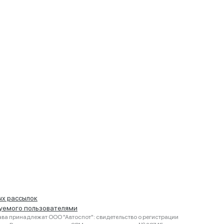
ых рассылок
руемого пользователями
ва принадлежат ООО "Автоспот": свидетельство о регистрации