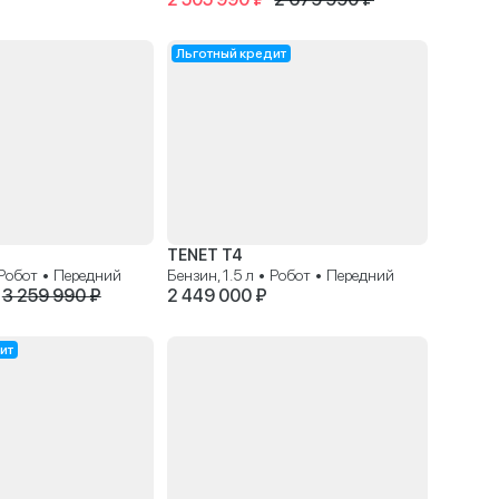
Льготный кредит
TENET T4
• Робот • Передний
Бензин, 1.5 л • Робот • Передний
3 259 990 ₽
2 449 000 ₽
ит