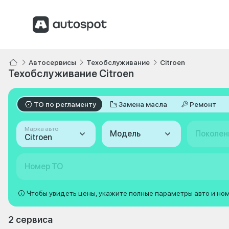
Автосервисы
Техобслуживание
Citroen
Техобслуживание Citroen
ТО по регламенту
Замена масла
Ремонт
Марка авто
Модель
Поколен
Citroen
Номер ТО
Чтобы увидеть цены, укажите полные параметры авто и но
2 сервиса