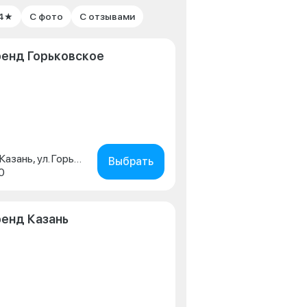
 4★
С фото
С отзывами
ренд Горьковское
Республика Татарстан, г. Казань, ул. Горьковское Шоссе, д. 55
Выбрать
0
енд Казань