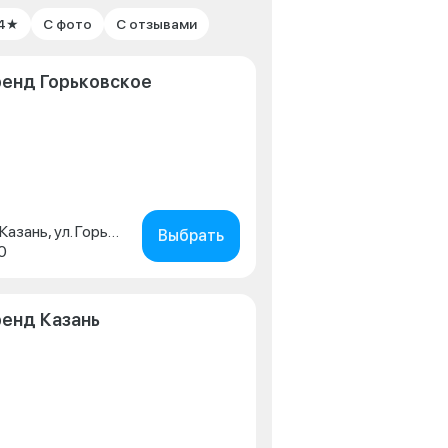
 4★
С фото
С отзывами
ренд Горьковское
Республика Татарстан, г. Казань, ул. Горьковское Шоссе, д. 55
Выбрать
0
енд Казань