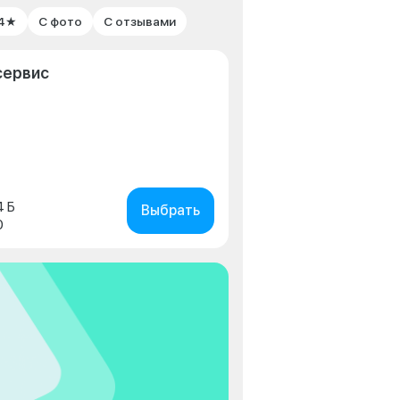
 4★
С фото
С отзывами
сервис
4 Б
Выбрать
0