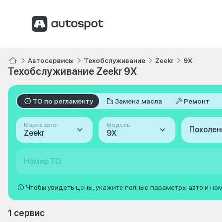
Автосервисы
Техобслуживание
Zeekr
9X
Техобслуживание Zeekr 9X
ТО по регламенту
Замена масла
Ремонт
Марка авто
Модель
Поколен
Zeekr
9X
Номер ТО
Чтобы увидеть цены, укажите полные параметры авто и но
1 сервис