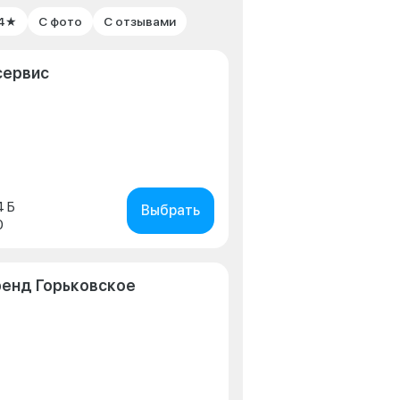
 4★
С фото
С отзывами
сервис
4 Б
Выбрать
0
ренд Горьковское