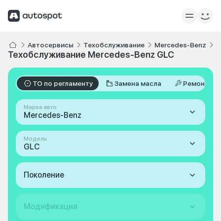
Автосервисы
Техобслуживание
Mercedes-Benz
G
Техобслуживание Mercedes-Benz GLC
ТО по регламенту
Замена масла
Ремонт
Марка авто
Mercedes-Benz
Модель
GLC
Поколение
Модификация