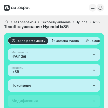
Автосервисы
Техобслуживание
Hyundai
ix35
Техобслуживание Hyundai ix35
ТО по регламенту
Замена масла
Ремонт
Марка авто
Hyundai
Модель
ix35
Поколение
Модификация