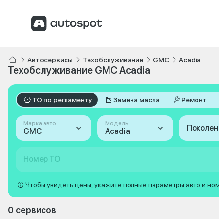
Автосервисы
Техобслуживание
GMC
Acadia
Техобслуживание GMC Acadia
ТО по регламенту
Замена масла
Ремонт
Марка авто
Модель
Поколен
GMC
Acadia
Номер ТО
Чтобы увидеть цены, укажите полные параметры авто и но
0 сервисов