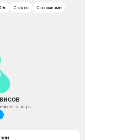
 4★
С фото
С отзывами
висов
мените фильтры
зани