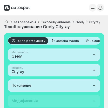
Автосервисы
Техобслуживание
Geely
Cityray
Техобслуживание Geely Cityray
ТО по регламенту
Замена масла
Ремонт
Марка авто
Geely
Модель
Cityray
Поколение
Модификация