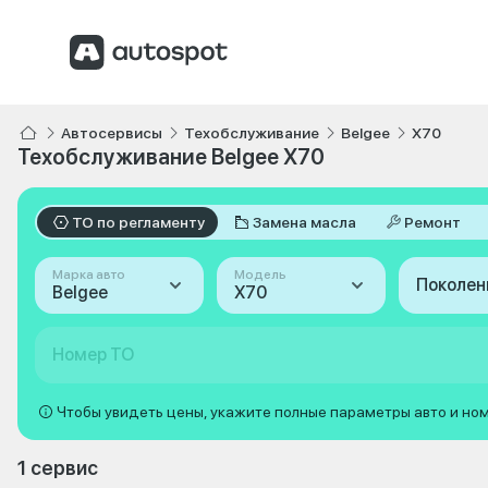
Автосервисы
Техобслуживание
Belgee
X70
Техобслуживание Belgee X70
ТО по регламенту
Замена масла
Ремонт
Марка авто
Модель
Поколен
Belgee
X70
Номер ТО
Чтобы увидеть цены, укажите полные параметры авто и но
1 сервис