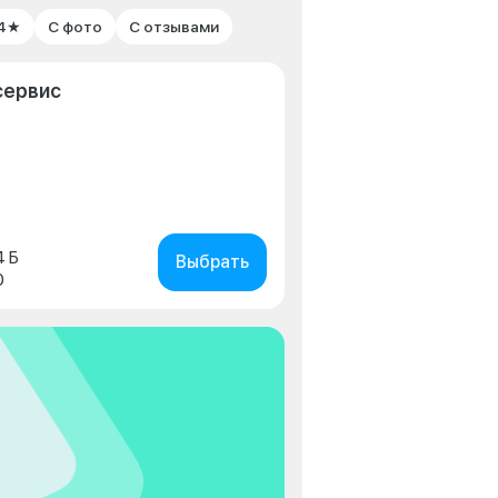
 4★
С фото
С отзывами
сервис
4 Б
Выбрать
0