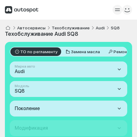
Автосервисы
Техобслуживание
Audi
SQ8
Техобслуживание Audi SQ8
ТО по регламенту
Замена масла
Ремонт
Марка авто
Audi
Модель
SQ8
Поколение
Модификация