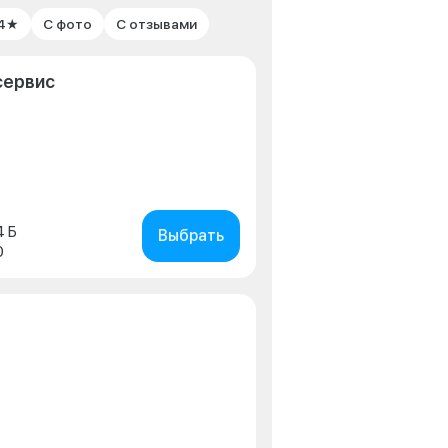
 4★
С фото
С отзывами
сервис
4 Б
Выбрать
0