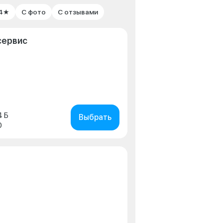
 4★
С фото
С отзывами
сервис
4 Б
Выбрать
0