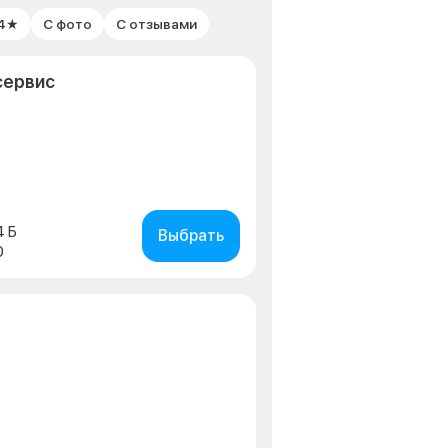
 4★
С фото
С отзывами
сервис
4 Б
Выбрать
0