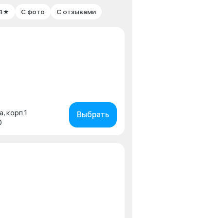
 4★
С фото
С отзывами
а, корп.1
Выбрать
0