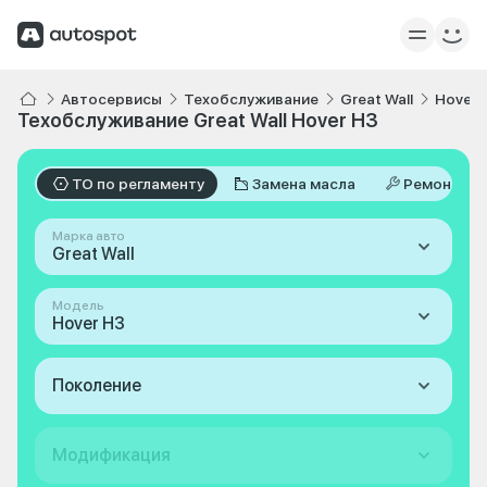
Автосервисы
Техобслуживание
Great Wall
Hover 
Техобслуживание Great Wall Hover H3
ТО по регламенту
Замена масла
Ремонт
Марка авто
Great Wall
Модель
Hover H3
Поколение
Модификация