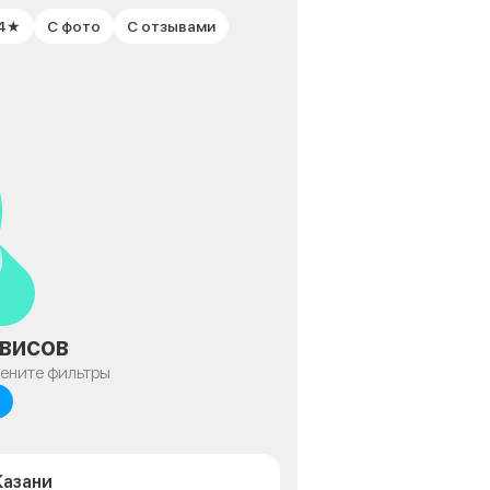
 4★
С фото
С отзывами
висов
мените фильтры
Казани