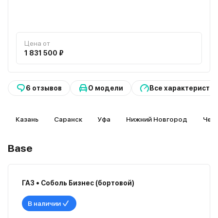
Цена от
1 831 500 ₽
6 отзывов
О модели
Все характеристи
Казань
Саранск
Уфа
Нижний Новгород
Чеб
Base
ГАЗ • Соболь Бизнес (бортовой)
В наличии