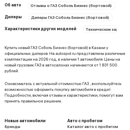
подвески п
Об авто
Отзывы о ГАЗ Соболь Бизнес (бортовой)
рассчитана
автомобиля
Дилеры
Дилеры ГАЗ Соболь Бизнес (бортовой)
прочие дет
мириться, 
Характеристики других моделей
Технические характер
обладает 
поворотлив
Купить новый ГАЗ Соболь Бизнес (бортовой) в Казани у
подвеске п
официальных дилеров. На autospot.ru представлены различные
нет. На авто данной марки
комплектации на 2026 год, в наличии 1 автомобиля. Цены на
устанавли
новый грузовик ГАЗ в автосалонах начинаются от 1 831 500
двигатели.
рублей.
который от
ремонтопр
Ознакомьтесь с актуальной стоимостью ГАЗ , воспользуйтесь
возможностью оформить покупку автомобиля в кредит.
ресурсност
Подробности, включая отзывы и характеристики, помогут вам
экономичн
принять правильное решение.
запчастей.
может пот
подшипнико
Новые автомобили
Авто с пробегом
ну и, конеч
Бренды
Каталог авто с пробегом