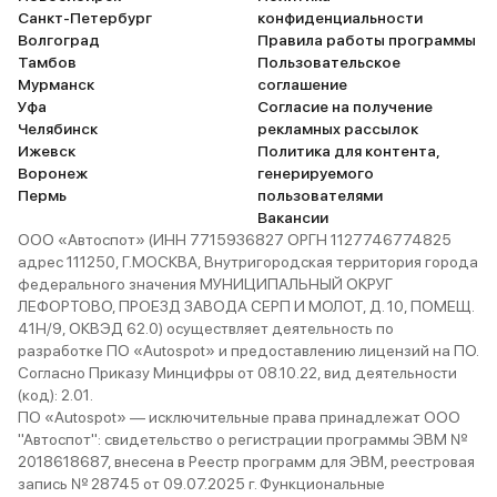
Санкт-Петербург
конфиденциальности
Волгоград
Правила работы программы
Тамбов
Пользовательское
Мурманск
соглашение
Уфа
Согласие на получение
Челябинск
рекламных рассылок
Ижевск
Политика для контента,
Воронеж
генерируемого
Пермь
пользователями
Вакансии
ООО «Автоспот» (ИНН 7715936827 ОРГН 1127746774825
адрес 111250, Г.МОСКВА, Внутригородская территория города
федерального значения МУНИЦИПАЛЬНЫЙ ОКРУГ
ЛЕФОРТОВО, ПРОЕЗД ЗАВОДА СЕРП И МОЛОТ, Д. 10, ПОМЕЩ.
41Н/9, ОКВЭД 62.0) осуществляет деятельность по
разработке ПО «Autospot» и предоставлению лицензий на ПО.
Согласно Приказу Минцифры от 08.10.22, вид деятельности
(код): 2.01.
ПО «Autospot» — исключительные права принадлежат ООО
"Автоспот": свидетельство о регистрации программы ЭВМ №
2018618687, внесена в Реестр программ для ЭВМ, реестровая
запись № 28745 от 09.07.2025 г. Функциональные