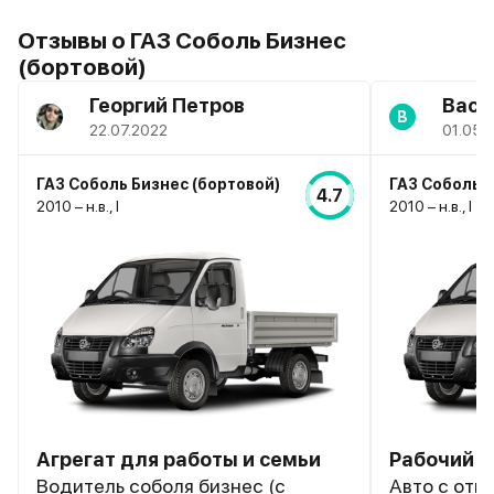
Отзывы о ГАЗ Соболь Бизнес
(бортовой)
Георгий Петров
Васи
В
22.07.2022
01.05.
ГАЗ Соболь Бизнес (бортовой)
ГАЗ Соболь Б
4.7
2010 – н.в., I
2010 – н.в., I
Агрегат для работы и семьи
Рабочий 
Водитель соболя бизнес (с
Авто с отм