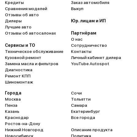
замену мас
Кредиты
Заказ автомобиля
Сравнения моделей
Выкуп
напоминает
Отзывы об авто
целом непл
Дилеры
Юр. лицам и ИП
Лучшие авто
Отзывы об автосалонах
Партнёрам
О нас
Сервисы и ТО
Сотрудничество
Техническое обслуживание
Контакты
Кузовной ремонт
Личный кабинет дилера
Замена масла и фильтров
YouTube Autospot
Диагностика
Ремонт КПП
Шиномонтаж
Города
Сочи
Москва
Тольятти
Пенза
Самара
Казань
Екатеринбург
Краснодар
Все города
Ростов-на-Дону
Нижний Новгород
Описание продукта
Новосибирск
Политика