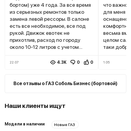
бортом) уже 4 года. За все время
что важно 
из серьезных ремонтов только
для меня у
замена левой рессоры. В салоне
оснащено 
есть все необходимое, все под
комфортным
рукой. Движок евотек не
весьма вме
прихотлив, расход по городу
целом сало
около 10-12 литров с учетом
таки добро
пробок. Подвеска жесткая, но это
производит
компенсируется загрузкой борта.
авто кроетс
4.3K
0
0
22.07
1.05
Хороший угол разворота, в
который д
комплексе с габаритами
уходе чере
зачетная маневренность. Не
покрываетс
Все отзывы о ГАЗ Соболь Бизнес (бортовой)
стоит перегружать, задние
порадовало
рессоры это не любят.
ну очень у
не рассчит
Наши клиенты ищут
дверей. Подвеска крепится к
раме – это
авто. Конс
Модели в наличии
Новые ГАЗ