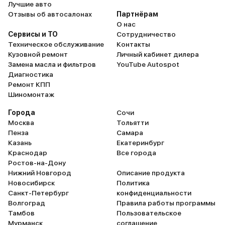
Лучшие авто
Отзывы об автосалонах
Партнёрам
О нас
Сервисы и ТО
Сотрудничество
Техническое обслуживание
Контакты
Кузовной ремонт
Личный кабинет дилера
Замена масла и фильтров
YouTube Autospot
Диагностика
Белый
1 авто
Саранск
2026
Ремонт КПП
и еще 3 опции
Шиномонтаж
2 575 000 ₽
Города
Сочи
2 317 500 ₽
Москва
Тольятти
Пенза
Самара
Казань
Екатеринбург
ГАЗ • Газель Бизнес (бортовая)
Краснодар
Все города
Ростов-на-Дону
В наличии
Нижний Новгород
Описание продукта
Новосибирск
Политика
Санкт-Петербург
конфиденциальности
Волгоград
Правила работы программы
Тамбов
Пользовательское
Мурманск
соглашение