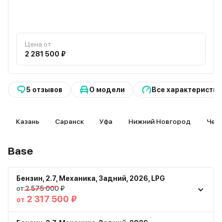
Цена от
2 281 500 ₽
5 отзывов
О модели
Все характеристик
Казань
Саранск
Уфа
Нижний Новгород
Чеб
Base
Бензин
,
2.7
,
Механика
,
Задний
,
2026
,
LPG
от 2 575 000 ₽
2 317 500 ₽
от