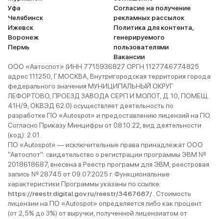
Уфа
Согласие на получение
Челябинск
рекламных рассылок
Ижевск
Политика для контента,
Белый
1 авто
Уфа
2026
Воронеж
генерируемого
и еще 3 опции
Пермь
пользователями
Вакансии
2 575 000 ₽
ООО «Автоспот» (ИНН 7715936827 ОРГН 1127746774825
2 317 500 ₽
адрес 111250, Г.МОСКВА, Внутригородская территория города
федерального значения МУНИЦИПАЛЬНЫЙ ОКРУГ
ЛЕФОРТОВО, ПРОЕЗД ЗАВОДА СЕРП И МОЛОТ, Д. 10, ПОМЕЩ.
ГАЗ • Газель Бизнес (бортовая)
41Н/9, ОКВЭД 62.0) осуществляет деятельность по
разработке ПО «Autospot» и предоставлению лицензий на ПО.
В наличии
Согласно Приказу Минцифры от 08.10.22, вид деятельности
(код): 2.01.
ПО «Autospot» — исключительные права принадлежат ООО
"Автоспот": свидетельство о регистрации программы ЭВМ №
2018618687, внесена в Реестр программ для ЭВМ, реестровая
запись № 28745 от 09.07.2025 г. Функциональные
характеристики Программы указаны по ссылке:
https://reestr.digital.gov.ru/reestr/3467687/
. Стоимость
лицензии на ПО «Autospot» определяется либо как процент
Белый
1 авто
Казань
2026
(от 2,5% до 3%) от выручки, полученной лицензиатом от