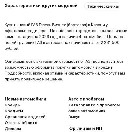
Характеристики других моделей
хотя бы запчасти стоят не очень
Технические характер
и удобное 
ГАЗ • Газель Бизнес (бортовая)
дорого и авто ремонтопригоден.
Приборка, 
Это важно, что можно что-то
В наличии
выполнена
Купить новый ГАЗ Газель Бизнес (бортовая) в Казани у
легко заменить самому, а не
пластика, 
официальных дилеров. На autospot.ru представлены различные
постоянно гонять в сервис.
нормально.
комплектации на 2026 год, в наличии 4 автомобиля. Цены на
Машина демонстрирует
можно регу
новый грузовик ГАЗ в автосалонах начинаются от 2 281 500
рублей.
отличную управляемость, так что
вот родная
в этом хвала отечественному
отстой, по
Ознакомьтесь с актуальной стоимостью ГАЗ , воспользуйтесь
автопрому, а вот электроника
сразу ее в
возможностью оформить покупку автомобиля в кредит.
сыровата. Планирую еще пару лет
нормальную
Подробности, включая отзывы и характеристики, помогут вам
Белый
1 авто
Чебоксары
2026
погонять, а потом заменю на что-
ремонтопри
принять правильное решение.
и еще 3 опции
то более современное, скорее
еще ни раз
2 575 000 ₽
всего.
капитально
2 317 500 ₽
Новые автомобили
Авто с пробегом
Бренды
Каталог авто с пробегом
Кредиты
Заказ автомобиля
ГАЗ • Газель Бизнес (бортовая)
Сравнения моделей
Выкуп
Отзывы об авто
В наличии
Дилеры
Юр. лицам и ИП