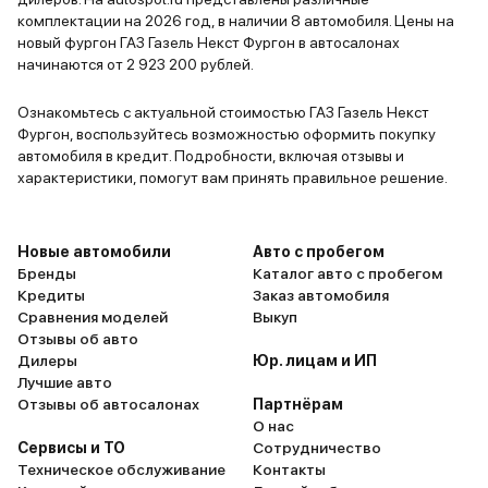
комплектации на 2026 год, в наличии 8 автомобиля. Цены на
ГАЗ • Газель Next (фургон)
новый фургон ГАЗ Газель Некст Фургон в автосалонах
начинаются от 2 923 200 рублей.
В наличии
Белый
2 авто
Саранск
2026
и еще 15 опций
Ознакомьтесь с актуальной стоимостью ГАЗ Газель Некст
Фургон, воспользуйтесь возможностью оформить покупку
3 348 000 ₽
автомобиля в кредит. Подробности, включая отзывы и
3 013 200 ₽
характеристики, помогут вам принять правильное решение.
ГАЗ • Газель Next (фургон)
Новые автомобили
Авто с пробегом
Бренды
В наличии
Каталог авто с пробегом
Белый
2 авто
Саранск
2026
Кредиты
Заказ автомобиля
и еще 8 опций
Сравнения моделей
Выкуп
3 743 000 ₽
Отзывы об авто
3 368 700 ₽
Дилеры
Юр. лицам и ИП
Лучшие авто
Отзывы об автосалонах
Партнёрам
ГАЗ • Газель Next (фургон)
О нас
Сервисы и ТО
Сотрудничество
Техническое обслуживание
В наличии
Контакты
Белый
2 авто
Уфа
2026