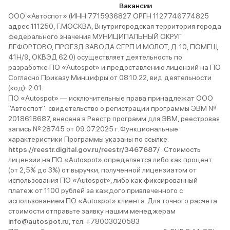
Вакансии
ООО «Автоспот» (ИНН 7715936827 ОРГН 1127746774825
адрес 111250, Г.МОСКВА, Внутригородская территория города
федерального значения МУНИЦИПАЛЬНЫЙ ОКРУГ
Белый
2 авто
Казань
2026
ЛЕФОРТОВО, ПРОЕЗД ЗАВОДА СЕРП И МОЛОТ, Д. 10, ПОМЕЩ.
и еще 8 опций
41Н/9, ОКВЭД 62.0) осуществляет деятельность по
разработке ПО «Autospot» и предоставлению лицензий на ПО.
3 743 000 ₽
Согласно Приказу Минцифры от 08.10.22, вид деятельности
3 368 700 ₽
(код): 2.01.
ПО «Autospot» — исключительные права принадлежат ООО
"Автоспот": свидетельство о регистрации программы ЭВМ №
2018618687, внесена в Реестр программ для ЭВМ, реестровая
запись № 28745 от 09.07.2025 г. Функциональные
характеристики Программы указаны по ссылке:
https://reestr.digital.gov.ru/reestr/3467687/
. Стоимость
лицензии на ПО «Autospot» определяется либо как процент
(от 2,5% до 3%) от выручки, полученной лицензиатом от
использования ПО «Autospot», либо как фиксированный
платеж от 1100 рублей за каждого привлеченного с
использованием ПО «Autospot» клиента. Для точного расчета
стоимости отправьте заявку нашим менеджерам
info@autospot.ru
, тел. +78003020583