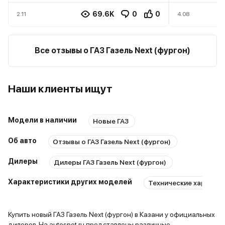
и еще 8 опций
Не вижу см
69.6K
0
0
2.11
4.08
3 743 000 ₽
качеству с
3 368 700 ₽
чему-то ещ
выполняет 
Все отзывы о ГАЗ Газель Next (фургон)
ГАЗ • Газель Next (фургон)
груз, больш
надо.
В наличии
Белый
2 авто
Чебоксары
2026
Наши клиенты ищут
и еще 15 опций
3 348 000 ₽
3 013 200 ₽
Модели в наличии
Новые ГАЗ
Об авто
Отзывы о ГАЗ Газель Next (фургон)
ГАЗ • Газель Next (фургон)
Дилеры
Дилеры ГАЗ Газель Next (фургон)
В наличии
Белый
2 авто
Чебоксары
2026
и еще 8 опций
Характеристики других моделей
Технические характер
3 743 000 ₽
3 368 700 ₽
Купить новый ГАЗ Газель Next (фургон) в Казани у официальных
дилеров. На autospot.ru представлены различные