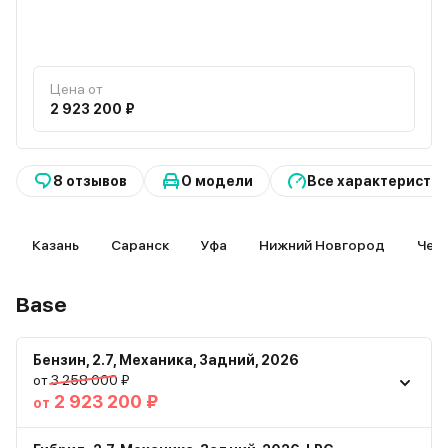
Цена от
2 923 200 ₽
8 отзывов
О модели
Все характеристи
Казань
Саранск
Уфа
Нижний Новгород
Чеб
Base
Бензин
,
2.7
,
Механика
,
Задний
,
2026
от 3 258 000 ₽
2 923 200 ₽
от