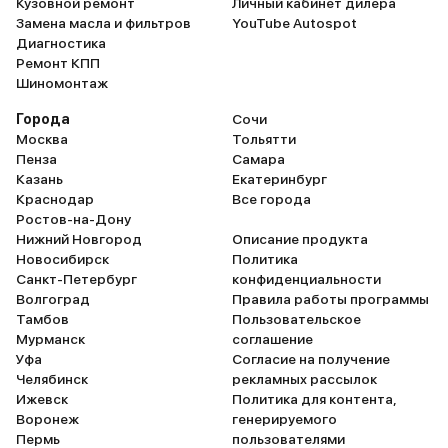
Кузовной ремонт
Личный кабинет дилера
и еще 15 опций
Замена масла и фильтров
YouTube Autospot
3 348 000 ₽
Диагностика
3 013 200 ₽
Ремонт КПП
Шиномонтаж
Города
Сочи
ГАЗ • Газель Next (фургон)
Москва
Тольятти
Пенза
Самара
В наличии
Белый
2 авто
Уфа
2026
Казань
Екатеринбург
и еще 8 опций
Краснодар
Все города
Ростов-на-Дону
3 743 000 ₽
Нижний Новгород
3 368 700 ₽
Описание продукта
Новосибирск
Политика
Санкт-Петербург
конфиденциальности
Волгоград
Правила работы программы
ГАЗ • Газель Next (фургон)
Тамбов
Пользовательское
Мурманск
соглашение
В наличии
Белый
2 авто
Казань
2026
Уфа
Согласие на получение
и еще 15 опций
Челябинск
рекламных рассылок
Ижевск
Политика для контента,
3 348 000 ₽
Воронеж
3 013 200 ₽
генерируемого
Пермь
пользователями