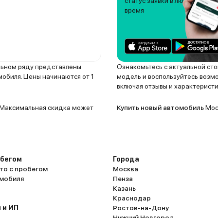
статус заявки в любое
время
ельном ряду представлены
Ознакомьтесь с актуальной ст
мобиля. Цены начинаются от 1
модель и воспользуйтесь возм
включая отзывы и характеристи
. Максимальная скидка может
Купить новый автомобиль
Моск
обегом
Города
то с пробегом
Москва
омобиля
Пенза
Казань
Краснодар
 и ИП
Ростов-на-Дону
Нижний Новгород