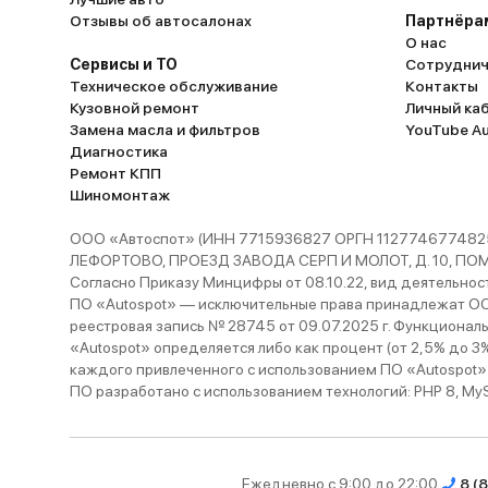
Отзывы об автосалонах
Партнёра
О нас
Сервисы и ТО
Сотруднич
Техническое обслуживание
Контакты
Кузовной ремонт
Личный ка
Замена масла и фильтров
YouTube A
Диагностика
Ремонт КПП
Шиномонтаж
ООО «Автоспот» (ИНН 7715936827 ОРГН 1127746774825
ЛЕФОРТОВО, ПРОЕЗД ЗАВОДА СЕРП И МОЛОТ, Д. 10, ПОМЕЩ
Согласно Приказу Минцифры от 08.10.22, вид деятельности
ПО «Autospot» — исключительные права принадлежат ООО
реестровая запись № 28745 от 09.07.2025 г. Функционал
«Autospot» определяется либо как процент (от 2,5% до 3
каждого привлеченного с использованием ПО «Autospot»
ПО разработано с использованием технологий: PHP 8, MySQL
Ежедневно с 9:00 до 22:00
8 (