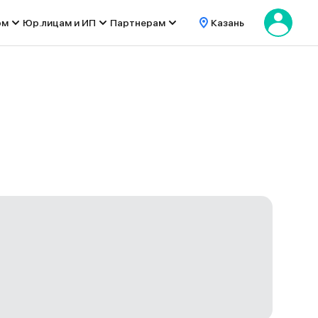
ом
Юр.лицам и ИП
Партнерам
Казань