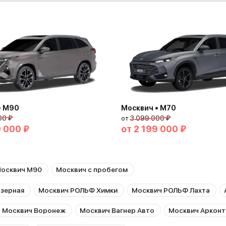
• М90
Москвич • М70
00 ₽
от
3 099 000 ₽
0 000 ₽
от
2 199 000 ₽
осквич М90
Москвич с пробегом
зерная
Москвич РОЛЬФ Химки
Москвич РОЛЬФ Лахта
 Москвич Воронеж
Москвич Вагнер Авто
Москвич Арконт