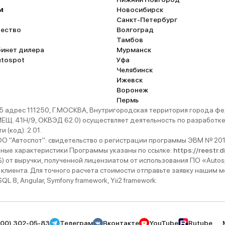
м
Новосибирск
Санкт-Петербург
ество
Волгоград
Тамбов
бинет дилера
Мурманск
utospot
Уфа
Челябинск
Ижевск
Воронеж
Пермь
 адрес 111250, Г.МОСКВА, Внутригородская территория города
. 41Н/9, ОКВЭД 62.0) осуществляет деятельность по разработке 
 (код): 2.01.
 "Автоспот": свидетельство о регистрации программы ЭВМ № 201
ьные характеристики Программы указаны по ссылке:
https://reestr.
%) от выручки, полученной лицензиатом от использования ПО «Autos
 клиента. Для точного расчета стоимости отправьте заявку нашим
 8, Angular, Symfony framework, Yii2 framework.
800) 302-05-83
Телеграм
Вконтакте
YouTube
Rutube