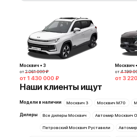
Москвич • 3
Москвич 
от
2 061 000 ₽
от
4 199 0
от
1 430 000 ₽
от
3 22
Наши клиенты ищут
Модели в наличии
Москвич 3
Москвич М70
М
Дилеры
Все дилеры Москвич
Автомир Москвич О
Петровский Москвич Руставели
Автомир