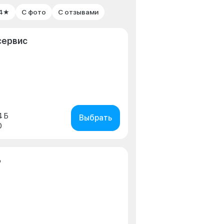
 4★
С фото
С отзывами
сервис
4 Б
Выбрать
0
ь