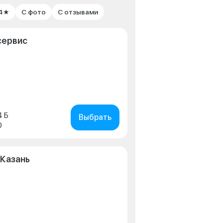
 4★
С фото
С отзывами
сервис
4 Б
Выбрать
0
 Казань