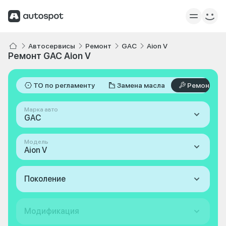
Автосервисы
Ремонт
GAC
Aion V
Ремонт GAC Aion V
ТО по регламенту
Замена масла
Ремонт
Марка авто
GAC
Модель
Aion V
Поколение
Модификация