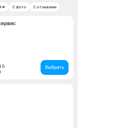
 4★
С фото
С отзывами
сервис
4 Б
Выбрать
0