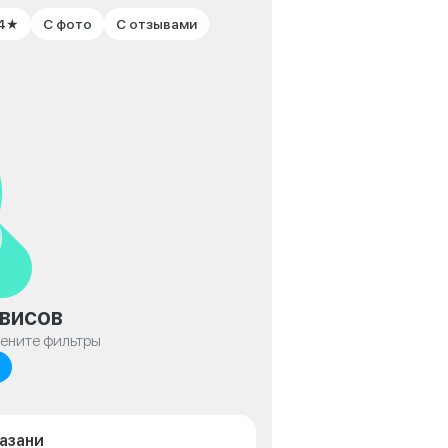
 4★
С фото
С отзывами
висов
мените фильтры
Казани