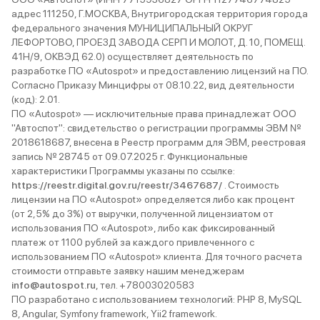
адрес 111250, Г.МОСКВА, Внутригородская территория города
федерального значения МУНИЦИПАЛЬНЫЙ ОКРУГ
ЛЕФОРТОВО, ПРОЕЗД ЗАВОДА СЕРП И МОЛОТ, Д. 10, ПОМЕЩ.
41Н/9, ОКВЭД 62.0) осуществляет деятельность по
разработке ПО «Autospot» и предоставлению лицензий на ПО.
Согласно Приказу Минцифры от 08.10.22, вид деятельности
(код): 2.01.
ПО «Autospot» — исключительные права принадлежат ООО
"Автоспот": свидетельство о регистрации программы ЭВМ №
2018618687, внесена в Реестр программ для ЭВМ, реестровая
запись № 28745 от 09.07.2025 г. Функциональные
характеристики Программы указаны по ссылке:
https://reestr.digital.gov.ru/reestr/3467687/
. Стоимость
лицензии на ПО «Autospot» определяется либо как процент
(от 2,5% до 3%) от выручки, полученной лицензиатом от
использования ПО «Autospot», либо как фиксированный
платеж от 1100 рублей за каждого привлеченного с
использованием ПО «Autospot» клиента. Для точного расчета
стоимости отправьте заявку нашим менеджерам
info@autospot.ru
, тел. +78003020583
ПО разработано с использованием технологий: PHP 8, MySQL
8, Angular, Symfony framework, Yii2 framework.