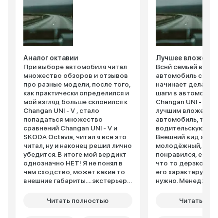
Аналог октавии
Лучшее вложение
При выборе автомобиля читал
Вснй семьей выби
множество обзоров и отзывов
автомобиль сыну,
про разные модели, после того,
начинает делать 
как практически определился и
шаги в автомоби
мой взгляд больше склонился к
Changan UNI - V, г
Changan UNI - V , стало
лучшим вложение 
попадаться множество
автомобиль, так и 
сравнений Changan UNI - V и
водительскую пра
SKODA Octavia, читал я все это
Внешний вид авто
читал, ну и наконец решил лично
молодёжный, сыну
убедится. В итоге мой вердикт
понравился, есть 
однозначно НЕТ! Я не понял в
что то дерзкое и 
чем сходство, может какие то
его характеру это
внешние габариты.... экстерьеры
нужно. Менеджер 
абсолютно разнятся , если
и продемонстриро
Oktavia это суровая классика,
конечно мы решили
Читать полностью
Читать пол
то Changan UNI - V это
возможности про
современный спорт, внутри
автомобиль на дор