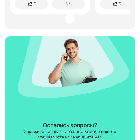
0
1
0
автомобили тоже абсолютно
сказать, автомоби
разные, тут выигрывает
приятно удивил, у
конечно Octavia, в ней явно
держится на доро
просторней , водителю и всем
стабилизация , пл
пассажирам будет удобнее в
пинков, как где-то
ней, но вот, что касается
вообще ни какого
интерьера, то безусловно
дискомфорта, вну
Changan UNI - V явный
тоже напоминает
победитель, и опять за счёт
автомобиль , прик
современных видений,
спортивного режи
спортивных мотивов и
привлекло вниман
разнообразия приятных и очень
копочка спортивн
полезных функций, Oktavia до
, посое нажатия на
таких современных технологий
определённой ск
ещё далеко, ну и самое
вылезает спойлер,
основное отличие этих двух
сравнении скорос
автомобилей это багажник,
убирается обратно
если Skoda Oktavia среди всех
что это несёт на 
автовладельцев славится
важную техническ
своим багажным отделение, то
но эффект произв
Changan UNI - V тут явно
особенно на моло
уступает, нет даже
недостатков это 
Остались вопросы?
сокрушительно проигрывает,
климат контроль, 
Закажите бесплатную консультацию нашего
чисто визуально багажник в ней
подобное вообще
специалиста или напишите нам
меньше в два раза, чем в
назвать климат ко