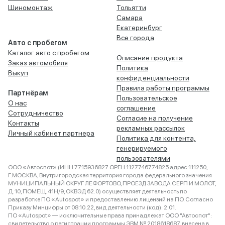
Шиномонтаж
Тольятти
Самара
Екатеринбург
Все города
Авто с пробегом
Каталог авто с пробегом
Описание продукта
Заказ автомобиля
Политика
Выкуп
конфиденциальности
Правила работы программы
Партнёрам
Пользовательское
О нас
соглашение
Сотрудничество
Согласие на получение
Контакты
рекламных рассылок
Личный кабинет партнера
Политика для контента,
генерируемого
пользователями
ООО «Автоспот» (ИНН 7715936827 ОРГН 1127746774825 адрес 111250,
Г.МОСКВА, Внутригородская территория города федерального значения
МУНИЦИПАЛЬНЫЙ ОКРУГ ЛЕФОРТОВО, ПРОЕЗД ЗАВОДА СЕРП И МОЛОТ,
Д. 10, ПОМЕЩ. 41Н/9, ОКВЭД 62.0) осуществляет деятельность по
разработке ПО «Autospot» и предоставлению лицензий на ПО. Согласно
Приказу Минцифры от 08.10.22, вид деятельности (код): 2.01.
ПО «Autospot» — исключительные права принадлежат ООО "Автоспот":
свидетельство о регистрации программы ЭВМ № 2018618687, внесена в