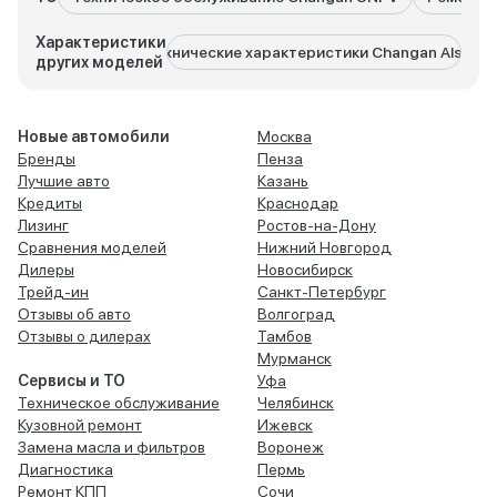
Характеристики
Технические характеристики Changan Alsvin
Технич
других моделей
Новые автомобили
Москва
Бренды
Пенза
Лучшие авто
Казань
Кредиты
Краснодар
Лизинг
Ростов-на-Дону
Сравнения моделей
Нижний Новгород
Дилеры
Новосибирск
Трейд-ин
Санкт-Петербург
Отзывы об авто
Волгоград
Отзывы о дилерах
Тамбов
Мурманск
Сервисы и ТО
Уфа
Техническое обслуживание
Челябинск
Кузовной ремонт
Ижевск
Замена масла и фильтров
Воронеж
Диагностика
Пермь
Ремонт КПП
Сочи