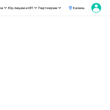
ом
Юр.лицам и ИП
Партнерам
Казань