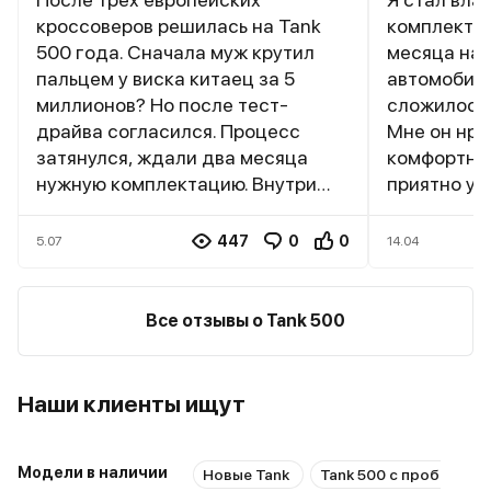
кроссоверов решилась на Tank
комплектац
500 года. Сначала муж крутил
месяца наз
пальцем у виска китаец за 5
автомобиле
миллионов? Но после тест-
сложилось 
драйва согласился. Процесс
Мне он нра
затянулся, ждали два месяца
комфортно. Главное, что мен
нужную комплектацию. Внутри
приятно уд
просто космос, три ряда сидений,
авто, это р
где даже на заднем ряду
рамника ве
447
0
0
5.07
14.04
комфортно взрослым. Кожа наппа,
10-12 литро
вставки из дерева - всё как в
трассе, оч
премиум сегменте. Мотор просто
этом машин
Все отзывы о Tank 500
зверь, разгоняет эту махину
динамики х
играючи. На бездорожье были
реально по
всего пару раз, но впечатлило как
пробках, тяг
Наши клиенты ищут
легко преодолевает препятствия.
бездорожья
Расход в городе около 15 литров
все необходим
-это конечно дофига.
конструкция; ● полный 
Модели в наличии
Новые Tank
Tank 500 с пробегом