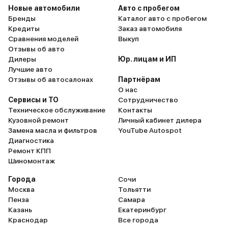
мне ощуще
Новые автомобили
Авто с пробегом
Бренды
Каталог авто с пробегом
дороге.
Кредиты
Заказ автомобиля
Сравнения моделей
Выкуп
Отзывы об авто
Дилеры
Юр. лицам и ИП
Лучшие авто
Отзывы об автосалонах
Партнёрам
О нас
Сервисы и ТО
Сотрудничество
Техническое обслуживание
Контакты
Кузовной ремонт
Личный кабинет дилера
Замена масла и фильтров
YouTube Autospot
Диагностика
Ремонт КПП
Шиномонтаж
Города
Сочи
Москва
Тольятти
Пенза
Самара
Казань
Екатеринбург
Краснодар
Все города