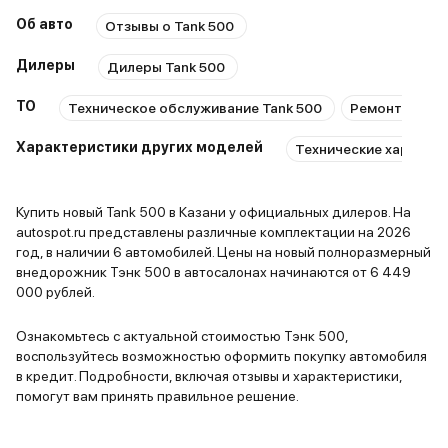
Мультимедиа иногда
понижайка 
Об авто
Отзывы о Tank 500
подтормаживает, но обещали
Подвеска д
исправить при обновлении ПО
нужно учит
Дилеры
Дилеры Tank 500
дает отлич
автомобилем. Что ка
ТО
Техническое обслуживание Tank 500
Ремонт Tank 
салона, то
Характеристики других моделей
Технические характер
семь полно
хорошая, в
качественн
Купить новый Tank 500 в Казани у официальных дилеров. На
Еще нравит
autospot.ru представлены различные комплектации на 2026
управление
год, в наличии 6 автомобилей. Цены на новый полноразмерный
удобная шт
внедорожник Тэнк 500 в автосалонах начинаются от 6 449
000 рублей.
дальних по
большому с
Ознакомьтесь с актуальной стоимостью Тэнк 500,
мой новый 
воспользуйтесь возможностью оформить покупку автомобиля
комфортный
в кредит. Подробности, включая отзывы и характеристики,
держит тра
помогут вам принять правильное решение.
проходит п
хоть и тре