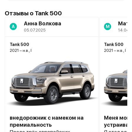
Отзывы о Tank 500
Анна Волкова
Матв
А
М
05.07.2025
14.04.
Tank 500
Tank 500
2021 – н.в., I
2021 – н.в., I
внедорожник с намеком на
Меня мой
премиальность
устраивае
После трёх европейских
Я стал вла