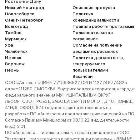
Ростов-на-Дону
Нижний Новгород
Описание продукта
Новосибирск
Политика
Санкт-Петербург
конфиденциальности
Волгоград
Правила работы программы
Тамбов
Пользовательское
Мурманск
соглашение
Уфа
Согласие на получение
Челябинск
рекламных рассылок
Ижевск
Политика для контента,
Воронеж
генерируемого
Пермь
пользователями
Вакансии
ООО «Автоспот» (ИНН 7715936827 ОРГН 1127746774825
адрес 111250, Г.МОСКВА, Внутригородская территория города
федерального значения МУНИЦИПАЛЬНЫЙ ОКРУГ
ЛЕФОРТОВО, ПРОЕЗД ЗАВОДА СЕРП И МОЛОТ, Д. 10, ПОМЕЩ.
41Н/9, ОКВЭД 62.0) осуществляет деятельность по
разработке ПО «Autospot» и предоставлению лицензий на ПО.
Согласно Приказу Минцифры от 08.10.22, вид деятельности
(код): 2.01.
ПО «Autospot» — исключительные права принадлежат ООО
"Автоспот": свидетельство о регистрации программы ЭВМ №