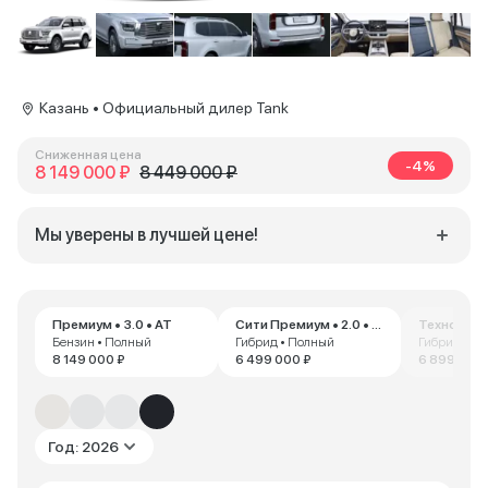
Казань • Официальный дилер Tank
Сниженная цена
-4%
8 149 000 ₽
8 449 000 ₽
Мы уверены в лучшей цене!
Премиум • 3.0 • AT
Сити Премиум • 2.0 • AT
Бензин • Полный
Гибрид • Полный
Гибрид • П
8 149 000 ₽
6 499 000 ₽
6 899 000 
Год: 2026