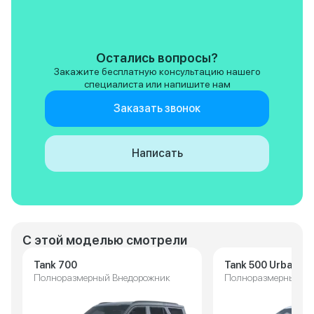
автомобиль. Он комфортный,
трещины и стыки 
удобный, отлично держит
незаметно, раскач
трассу, уверенно проходит
нет. Управляется 
повороты, а габариты, хоть и
тяжеловато, надо
требуют привыкания, дают мне
преноровиться, но
Остались вопросы?
ощущение безопасности на
габаритов он пре
Закажите бесплатную консультацию нашего
дороге.
Парковаться в го
специалиста или напишите нам
непросто — сказы
5 метров. Камера 
Заказать звонок
выручает, но зерк
быть и побольше. 
внедорожным каче
Написать
не штурмовик, но 
грунтовок, снежно
легкого бездорож
хватает. Полный п
муфтой и блокиро
дифференциала р
электроника не пе
С этой моделью смотрели
Tank 700
Tank 500 Urban
Полноразмерный Внедорожник
Полноразмерный Вн