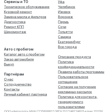
Сервисы и ТО
Уфа
Техническое обслуживание
Челябинск
Кузовной ремонт
Ижевск
Замена масла и фильтров
Воронеж
Диагностика
Пермь
Ремонт КПП
Сочи
Шиномонтаж
Тольятти
Самара
Екатеринбург
Все города
Авто с пробегом
Каталог авто с пробегом
Описание продукта
Заказ автомобиля
Политика
Выкуп
конфиденциальности
Правила работы программы
Партнёрам
Пользовательское
О нас
соглашение
Сотрудничество
Согласие на получение
Контакты
рекламных рассылок
Личный кабинет партнера
Политика для контента,
генерируемого
пользователями
ООО «Автоспот» (ИНН 7715936827 ОРГН 1127746774825 адрес 111250,