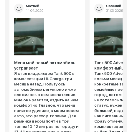
Матвей
Савелий
14.04.2026
31.03.2026
Меня мой новый автомобиль
Tank 500 Adventur
устраивает
комфортный, без
Я стал владельцем Tank 500 в
Tank 500 Adventur
комплектации Hi-Charge три
восьми месяцев. А
месяца назад. Пользуюсь
конкретные задач
автомобилем регулярно и уже
семейные поездки,
сложилось о нем впечатление.
город, летом - на 
Мне он нравится, ездить на нем
не хотелось переп
комфортно. Главное, что меня
статус, нужен был
приятно удивило, в моем новом
большой, надежны
авто, это расход топлива. Для
нашпигованный в
рамника весом почти в три
Сразу отмечу, что
тонны 10-12 литров по городу и
комплектация – прагматичный
13-14 по трассе, очень даже
выбор. Здесь нет 