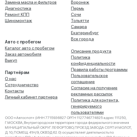
Замена масла и фильтров
Воронеж
Диагностика
Пермь
Ремонт КПП
Сочи
Шиномонтаж
Тольятти
Самара
Екатеринбург
Все города
Авто с пробегом
Каталог авто с пробегом
Описание продукта
Заказ автомобиля
Политика
Выкуп
конфиденциальности
Правила работы программы
Партнёрам
Пользовательское
О нас
соглашение
Сотрудничество
Согласие на получение
Контакты
рекламных рассылок
Личный кабинет партнера
Политика для контента,
генерируемого
пользователями
ООО «Автоспот» (ИНН 7715936827 ОРГН 1127746774825 адрес 111250,
Г.МОСКВА, Внутригородская территория города федерального значения
МУНИЦИПАЛЬНЫЙ ОКРУГ ЛЕФОРТОВО, ПРОЕЗД ЗАВОДА СЕРП И МОЛОТ,
Д. 10, ПОМЕЩ. 41Н/9, ОКВЭД 62.0) осуществляет деятельность по