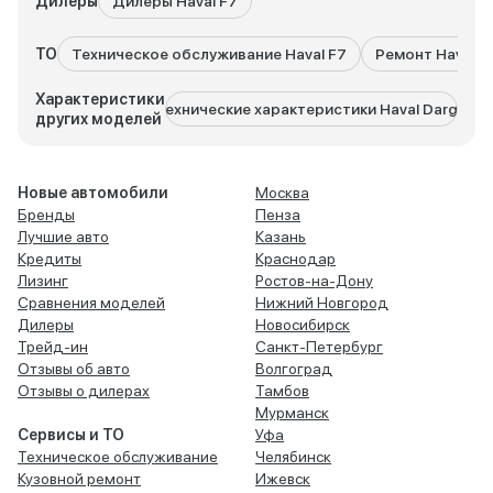
Дилеры
Дилеры Haval F7
ТО
Техническое обслуживание Haval F7
Ремонт Haval F
Характеристики
Технические характеристики Haval Dargo
Техн
других моделей
Новые автомобили
Москва
Бренды
Пенза
Лучшие авто
Казань
Кредиты
Краснодар
Лизинг
Ростов-на-Дону
Сравнения моделей
Нижний Новгород
Дилеры
Новосибирск
Трейд-ин
Санкт-Петербург
Отзывы об авто
Волгоград
Отзывы о дилерах
Тамбов
Мурманск
Сервисы и ТО
Уфа
Техническое обслуживание
Челябинск
Кузовной ремонт
Ижевск