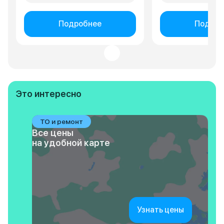
Подробнее
Подроб
Это интересно
ТО и ремонт
Все цены
на удобной карте
Узнать цены