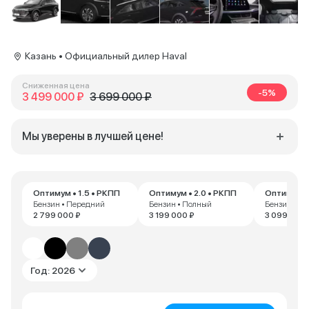
Казань • Официальный дилер Haval
Сниженная цена
-5%
3 499 000 ₽
3 699 000 ₽
Мы уверены в лучшей цене!
Оптимум • 1.5 • РКПП
Оптимум • 2.0 • РКПП
Оптимум • 
Бензин • Передний
Бензин • Полный
Бензин • П
2 799 000 ₽
3 199 000 ₽
3 099 000 
Год: 2026