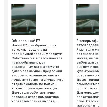
Обновленный F7
Я теперь официа
Новый F7 приобрела после
автовладелец
того, как поездила на
Я мечтал о машин
предыдущей версии у подруги.
остановил на Haval
Собственно, и в салон поехала
может, не самый 
на разобравшись, за
выбор для студент
аналогичным авто, а там уже
рискнул и пока не
дилер сел на уши и предложил
купе-кроссовер в
второе поколение, но оно и к
современно и агр
лучшему)) Заметны улучшения в
Друзья оценили, а
отделке салона, появились
сами понимаете. 
новые опции в мультимедиа.
просторно, особе
Двигатель работает тише,
Для моих друзей-
подвеска стала комфортнее.
баскетболистов э
Управляемость на высоте,
плюс. Салон сдел
автомобиль четко следует
материалы приятн