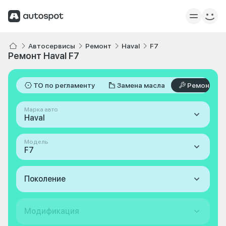
Автосервисы
Ремонт
Haval
F7
Ремонт Haval F7
ТО по регламенту
Замена масла
Ремонт
Марка авто
Haval
Модель
F7
Поколение
Модификация