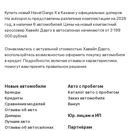
наличие ад
контроля и
Купить новый Haval Dargo X в Казани у официальных дилеров.
полосе оче
На autospot.ru представлены различные комплектации на 2026
поездках. 
год, в наличии 8 автомобилей. Цены на новый компактный
например н
кроссовер Хавейл Дарго в автосалонах начинаются от 3 199
000 рублей.
датчик отк
ногой, при
Ознакомьтесь с актуальной стоимостью Хавейл Дарго,
"танцевать
воспользуйтесь возможностью оформить покупку автомобиля
Главное пон
в кредит. Подробности, включая отзывы и характеристики,
немецкий п
помогут вам принять правильное решение.
автомобиль
особеннос
Новые автомобили
Авто с пробегом
Бренды
Каталог авто с пробегом
Кредиты
Заказ автомобиля
Сравнения моделей
Выкуп
Отзывы об авто
Дилеры
Юр. лицам и ИП
Лучшие авто
Отзывы об автосалонах
Партнёрам