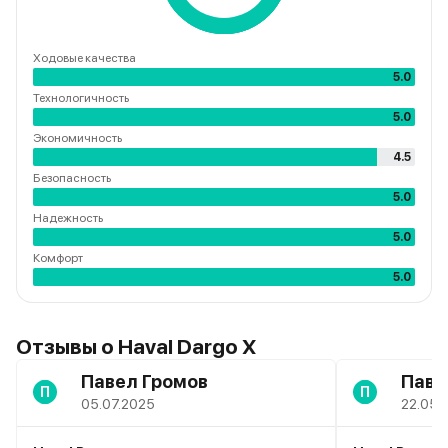
Ходовые качества
5.0
Технологичность
5.0
Экономичность
4.5
Безопасность
5.0
Надежность
5.0
Комфорт
5.0
Отзывы о Haval Dargo X
Павел Громов
Паве
П
П
05.07.2025
22.05.