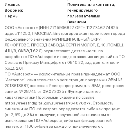
Ижевск
Политика для контента,
Воронеж
генерируемого
Пермь
пользователями
Вакансии
ООО «Автоспот» (ИНН 7715936827 ОРГН 1127746774825
адрес 111250, Г.МОСКВА, Внутригородская территория города
федерального значения МУНИЦИПАЛЬНЫЙ ОКРУГ
ЛЕФОРТОВО, ПРОЕЗД ЗАВОДА СЕРП И МОЛОТ, Д. 10, ПОМЕЩ.
41Н/9, ОКВЭД 62.0) осуществляет деятельность по
разработке ПО «Autospot» и предоставлению лицензий на ПО.
Согласно Приказу Минцифры от 08.10.22, вид деятельности
(код): 2.01.
ПО «Autospot» — исключительные права принадлежат ООО
"Автоспот": свидетельство о регистрации программы ЭВМ №
2018618687, внесена в Реестр программ для ЭВМ, реестровая
запись № 28745 от 09.07.2025 г. Функциональные
характеристики Программы указаны по ссылке:
https://reestr.digital.gov.ru/reestr/3467687/
. Стоимость
лицензии на ПО «Autospot» определяется либо как процент
(от 2,5% до 3%) от выручки, полученной лицензиатом от
использования ПО «Autospot», либо как фиксированный
платеж от 1100 рублей за каждого привлеченного с