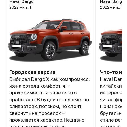
Haval Dargo
Haval Dargo
2022 – н.в., I
2022 – н.в., I
Городская версия
Что-то но
Выбирал Dargo X как компромисс:
Haval Darg
жена хотела комфорт, я –
китайским 
проходимость. И знаете, это
интересный
сработало! В будни он незаметно
читал фору
сливается с потоком, но стоит
Признаюсь,
свернуть на проселок –
брутальног
проявляется характер. Недавно
стиле ретр
ехали на пикник: дождь
технология