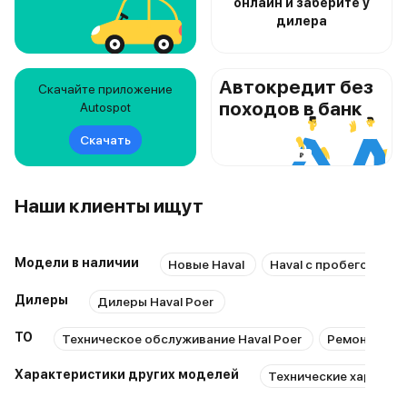
онлайн и заберите у
дилера
Автокредит без
Скачайте приложение
походов в банк
Autospot
Скачать
Наши клиенты ищут
Модели в наличии
Новые Haval
Haval с пробегом
Дилеры
Дилеры Haval Poer
ТО
Техническое обслуживание Haval Poer
Ремонт Hava
Характеристики других моделей
Технические характер