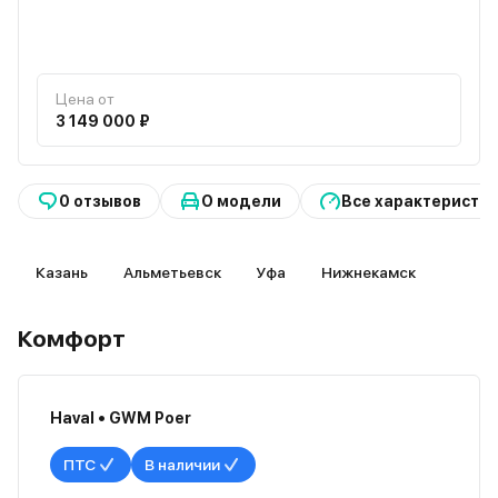
Цена от
3 149 000 ₽
0 отзывов
О модели
Все характеристи
Казань
Альметьевск
Уфа
Нижнекамск
Комфорт
Haval • GWM Poer
ПТС
В наличии