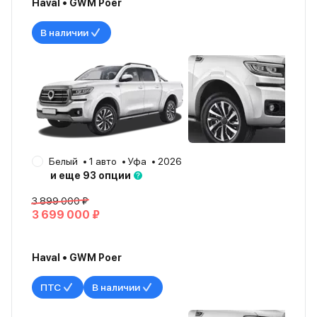
Haval • GWM Poer
В наличии
Белый
1 авто
Уфа
2026
и еще 93 опции
3 899 000 ₽
3 699 000 ₽
Haval • GWM Poer
ПТС
В наличии