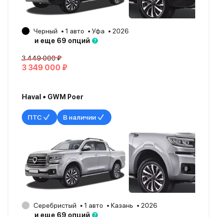
Черный
1 авто
Уфа
2026
и еще 69 опций
3 449 000 ₽
3 349 000 ₽
Haval • GWM Poer
ПТС
В наличии
Серебристый
1 авто
Казань
2026
и еще 69 опций