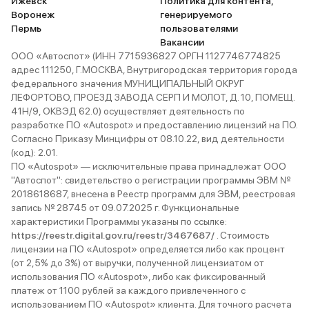
Ижевск
Политика для контента,
Воронеж
генерируемого
Пермь
пользователями
Вакансии
ООО «Автоспот» (ИНН 7715936827 ОРГН 1127746774825
адрес 111250, Г.МОСКВА, Внутригородская территория города
федерального значения МУНИЦИПАЛЬНЫЙ ОКРУГ
ЛЕФОРТОВО, ПРОЕЗД ЗАВОДА СЕРП И МОЛОТ, Д. 10, ПОМЕЩ.
41Н/9, ОКВЭД 62.0) осуществляет деятельность по
разработке ПО «Autospot» и предоставлению лицензий на ПО.
Согласно Приказу Минцифры от 08.10.22, вид деятельности
(код): 2.01.
ПО «Autospot» — исключительные права принадлежат ООО
"Автоспот": свидетельство о регистрации программы ЭВМ №
2018618687, внесена в Реестр программ для ЭВМ, реестровая
запись № 28745 от 09.07.2025 г. Функциональные
характеристики Программы указаны по ссылке:
https://reestr.digital.gov.ru/reestr/3467687/
. Стоимость
лицензии на ПО «Autospot» определяется либо как процент
(от 2,5% до 3%) от выручки, полученной лицензиатом от
использования ПО «Autospot», либо как фиксированный
платеж от 1100 рублей за каждого привлеченного с
использованием ПО «Autospot» клиента. Для точного расчета