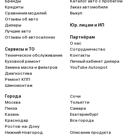
Бренды
Каталог авто с пробегом
будет внеш
Кредиты
Заказ автомобиля
привлекате
Сравнения моделей
Выкуп
внутри сало
Отзывы об авто
Дилеры
Юр. лицам и ИП
Лучшие авто
Отзывы об автосалонах
Партнёрам
О нас
Сервисы и ТО
Сотрудничество
Техническое обслуживание
Контакты
Кузовной ремонт
Личный кабинет дилера
Замена масла и фильтров
YouTube Autospot
Диагностика
Ремонт КПП
Шиномонтаж
Города
Сочи
Москва
Тольятти
Пенза
Самара
Казань
Екатеринбург
Краснодар
Все города
Ростов-на-Дону
Нижний Новгород
Описание продукта