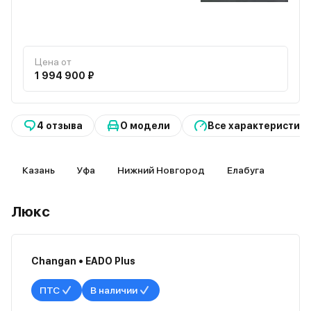
Цена от
1 994 900 ₽
4 отзыва
О модели
Все характеристик
Казань
Уфа
Нижний Новгород
Елабуга
Люкс
Changan • EADO Plus
ПТС
В наличии