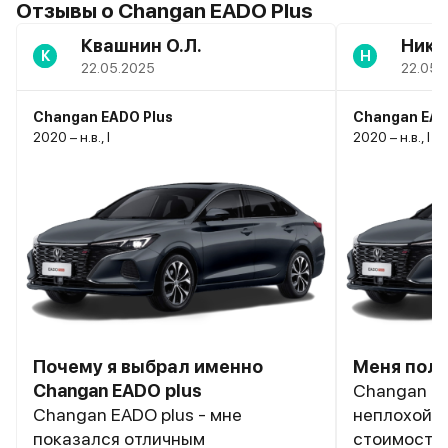
Отзывы о Changan EADO Plus
Квашнин О.Л.
Ники
К
Н
22.05.2025
22.05.
Changan EADO Plus
Changan EAD
2020 – н.в., I
2020 – н.в., I
Почему я выбрал именно
Меня полн
Changan EADO plus
Changan EA
Changan EADO plus - мне
неплохой с
показался отличным
стоимость.