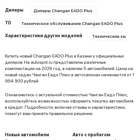
сзади очень много места,
Багажник 
Дилеры
Дилеры Changan EADO Plus
сидения безумно удобные. У
единствен
водительского кресла есть куча
это , как и
ТО
Техническое обслуживание Changan EADO Plus
Рем
всяких регулировок, каждый
из-за строе
Характеристики других моделей
найдёт для себя удобное
Технические характер
объёмные 
положение. Сзади есть
запихать в
подлокотник с подстаканниками,
трудозатра
Купить новый Changan EADO Plus в Казани у официальных
без этого наша семья уже точно
возможно. 
дилеров. На autospot.ru представлены различные
не может. Очень понравилось, что
удовольств
комплектации на 2026 год, в наличии 5 автомобилей. Цены на
спинки задних кресел можно
управляемы
новый седан Чанган Еадо Плюс в автосалонах начинаются от 1
994 900 рублей.
сложить, на тот случай, если
своей стои
понадобится что-то объёмное
единственн
Ознакомьтесь с актуальной стоимостью Чанган Еадо Плюс,
перевезти в багажнике.
данный мо
воспользуйтесь возможностью оформить покупку автомобиля
Автомобиль нам очень нравится,
российском
в кредит. Подробности, включая отзывы и характеристики,
надеюсь прослужит нам долгую и
может пока
помогут вам принять правильное решение.
верную службу.
положитель
различных 
плюшек и в
Новые автомобили
Авто с пробегом