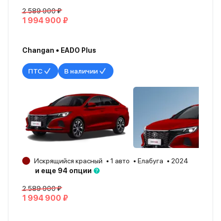
2 589 900 ₽
1 994 900 ₽
Changan • EADO Plus
ПТС
В наличии
Искрящийся красный
1 авто
Елабуга
2024
и еще 94 опции
2 589 900 ₽
1 994 900 ₽