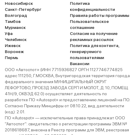
Новосибирск
Политика
Санкт-Петербург
конфиденциальности
Волгоград
Правила работы программы
Тамбов
Пользовательское
Мурманск
соглашение
Уфа
Согласие на получение
Челябинск
рекламных рассылок
Ижевск
Политика для контента,
Воронеж
генерируемого
Пермь
пользователями
Вакансии
ООО «Автоспот» (ИНН 7715936827 ОРГН 1127746774825
адрес 111250, Г.МОСКВА, Внутригородская территория города
федерального значения МУНИЦИПАЛЬНЫЙ ОКРУГ
ЛЕФОРТОВО, ПРОЕЗД ЗАВОДА СЕРП И МОЛОТ, Д. 10, ПОМЕЩ.
41Н/9, ОКВЭД 62.0) осуществляет деятельность по
разработке ПО «Autospot» и предоставлению лицензий на ПО.
Согласно Приказу Минцифры от 08.10.22, вид деятельности
(код): 2.01.
ПО «Autospot» — исключительные права принадлежат ООО
"Автоспот": свидетельство о регистрации программы ЭВМ №
2018618687, внесена в Реестр программ для ЭВМ, реестровая