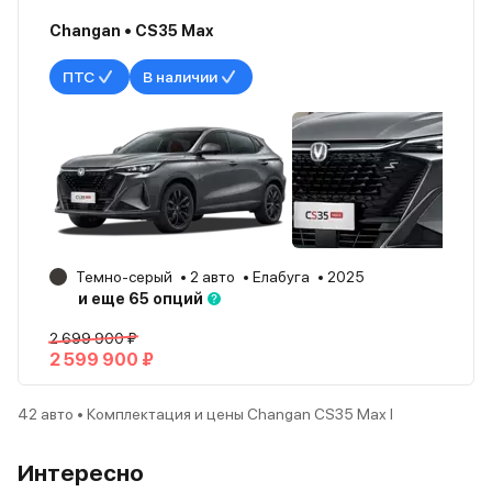
Changan • CS35 Max
ПТС
В наличии
Темно-серый
2 авто
Елабуга
2025
и еще 65 опций
2 699 900 ₽
2 599 900 ₽
42 авто • Комплектация и цены Changan CS35 Max I
Интересно