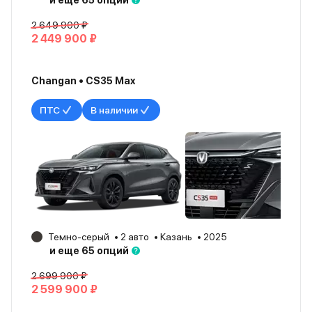
и еще 65 опций
2 649 900 ₽
2 449 900 ₽
Changan • CS35 Max
ПТС
В наличии
Темно-серый
2 авто
Казань
2025
и еще 65 опций
2 699 900 ₽
2 599 900 ₽