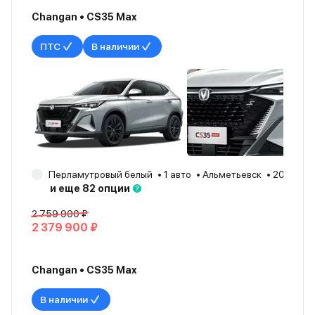
Changan • CS35 Max
ПТС
В наличии
Перламутровый белый
1 авто
Альметьевск
2025
и еще 82 опции
2 759 900 ₽
2 379 900 ₽
Changan • CS35 Max
В наличии