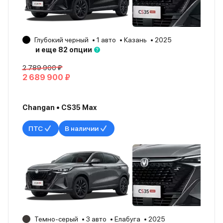
Глубокий черный
1 авто
Казань
2025
и еще 82 опции
2 789 900 ₽
2 689 900 ₽
Changan • CS35 Max
ПТС
В наличии
Темно-серый
3 авто
Елабуга
2025