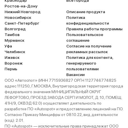
Краснодар
Все города
Ростов-на-Дону
Нижний Новгород
Описание продукта
Новосибирск
Политика
Санкт-Петербург
конфиденциальности
Волгоград
Правила работы программы
Тамбов
Пользовательское
Мурманск
соглашение
Уфа
Согласие на получение
Челябинск
рекламных рассылок
Ижевск
Политика для контента,
Воронеж
генерируемого
Пермь
пользователями
Вакансии
ООО «Автоспот» (ИНН 7715936827 ОРГН 1127746774825
адрес 111250, Г.МОСКВА, Внутригородская территория города
федерального значения МУНИЦИПАЛЬНЫЙ ОКРУГ
ЛЕФОРТОВО, ПРОЕЗД ЗАВОДА СЕРП И МОЛОТ, Д. 10, ПОМЕЩ.
41Н/9, ОКВЭД 62.0) осуществляет деятельность по
разработке ПО «Autospot» и предоставлению лицензий на ПО.
Согласно Приказу Минцифры от 08.10.22, вид деятельности
(код): 2.01.
ПО «Autospot» — исключительные права принадлежат ООО