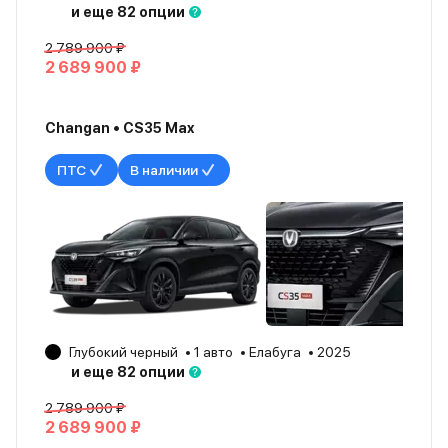
и еще 82 опции
2 789 900 ₽
2 689 900 ₽
Changan • CS35 Max
ПТС
В наличии
Глубокий черный
1 авто
Елабуга
2025
и еще 82 опции
2 789 900 ₽
2 689 900 ₽