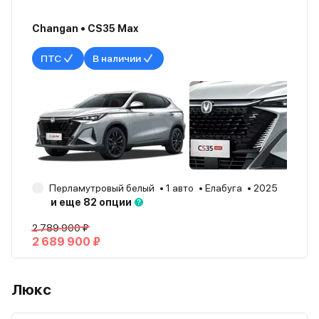
Changan • CS35 Max
ПТС
В наличии
Перламутровый белый
1 авто
Елабуга
2025
и еще 82 опции
2 789 900 ₽
2 689 900 ₽
Люкс