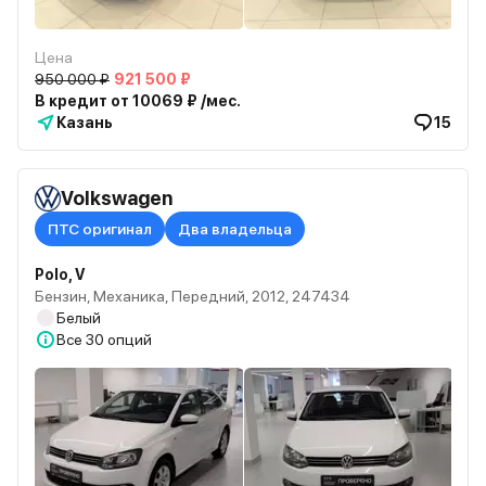
Цена
950 000 ₽
921 500 ₽
В кредит от 10069 ₽ /мес.
Казань
15
Volkswagen
ПТС оригинал
Два владельца
Polo, V
Бензин, Механика, Передний, 2012, 247434
Белый
Все
30 опций