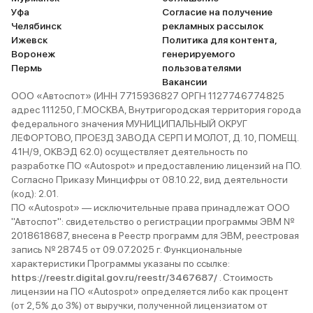
Уфа
Согласие на получение
Челябинск
рекламных рассылок
Ижевск
Политика для контента,
Воронеж
генерируемого
Пермь
пользователями
Вакансии
ООО «Автоспот» (ИНН 7715936827 ОРГН 1127746774825
адрес 111250, Г.МОСКВА, Внутригородская территория города
федерального значения МУНИЦИПАЛЬНЫЙ ОКРУГ
ЛЕФОРТОВО, ПРОЕЗД ЗАВОДА СЕРП И МОЛОТ, Д. 10, ПОМЕЩ.
41Н/9, ОКВЭД 62.0) осуществляет деятельность по
разработке ПО «Autospot» и предоставлению лицензий на ПО.
Согласно Приказу Минцифры от 08.10.22, вид деятельности
(код): 2.01.
ПО «Autospot» — исключительные права принадлежат ООО
"Автоспот": свидетельство о регистрации программы ЭВМ №
2018618687, внесена в Реестр программ для ЭВМ, реестровая
запись № 28745 от 09.07.2025 г. Функциональные
характеристики Программы указаны по ссылке:
https://reestr.digital.gov.ru/reestr/3467687/
. Стоимость
лицензии на ПО «Autospot» определяется либо как процент
(от 2,5% до 3%) от выручки, полученной лицензиатом от