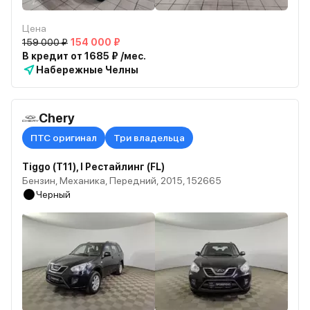
Цена
159 000 ₽
154 000 ₽
В кредит от 1685 ₽ /мес.
Набережные Челны
Chery
ПТС оригинал
Три владельца
Tiggo (T11), I Рестайлинг (FL)
Бензин, Механика, Передний, 2015, 152665
Черный