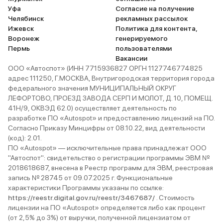
Уфа
Согласие на получение
Челябинск
рекламных рассылок
Ижевск
Политика для контента,
Воронеж
генерируемого
Пермь
пользователями
Вакансии
ООО «Автоспот» (ИНН 7715936827 ОРГН 1127746774825
адрес 111250, Г.МОСКВА, Внутригородская территория города
федерального значения МУНИЦИПАЛЬНЫЙ ОКРУГ
ЛЕФОРТОВО, ПРОЕЗД ЗАВОДА СЕРП И МОЛОТ, Д. 10, ПОМЕЩ.
41Н/9, ОКВЭД 62.0) осуществляет деятельность по
разработке ПО «Autospot» и предоставлению лицензий на ПО.
Согласно Приказу Минцифры от 08.10.22, вид деятельности
(код): 2.01.
ПО «Autospot» — исключительные права принадлежат ООО
"Автоспот": свидетельство о регистрации программы ЭВМ №
2018618687, внесена в Реестр программ для ЭВМ, реестровая
запись № 28745 от 09.07.2025 г. Функциональные
характеристики Программы указаны по ссылке:
https://reestr.digital.gov.ru/reestr/3467687/
. Стоимость
лицензии на ПО «Autospot» определяется либо как процент
(от 2,5% до 3%) от выручки, полученной лицензиатом от