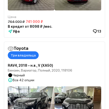
Цена
764 000 ₽
741 000 ₽
В кредит от 8098 ₽ /мес.
Уфа
13
Toyota
Три владельца
RAV4, 2018 – н.в., V (XA50)
Бензин, Вариатор, Полный, 2020, 118106
Черный
Все
42 опции