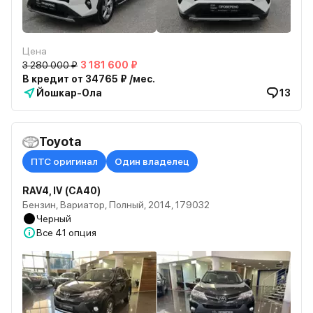
Цена
3 280 000 ₽
3 181 600 ₽
В кредит от 34765 ₽ /мес.
Йошкар-Ола
13
Toyota
ПТС оригинал
Один владелец
RAV4, IV (CA40)
Бензин, Вариатор, Полный, 2014, 179032
Черный
Все
41 опция