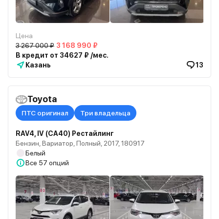
Цена
3 267 000 ₽
3 168 990 ₽
В кредит от 34627 ₽ /мес.
Казань
13
Toyota
ПТС оригинал
Три владельца
RAV4, IV (CA40) Рестайлинг
Бензин, Вариатор, Полный, 2017, 180917
Белый
Все
57 опций