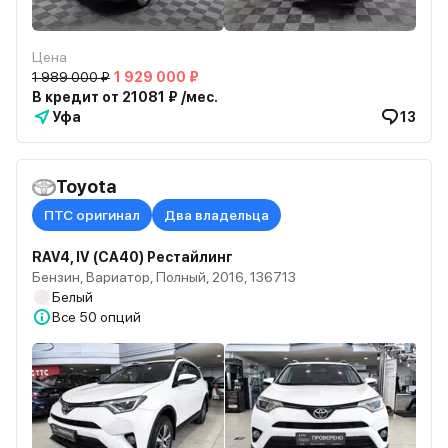
Цена
1 989 000 ₽
1 929 000 ₽
В кредит от 21081 ₽ /мес.
Уфа
13
Toyota
ПТС оригинал
Два владельца
RAV4, IV (CA40) Рестайлинг
Бензин, Вариатор, Полный, 2016, 136713
Белый
Все
50 опций