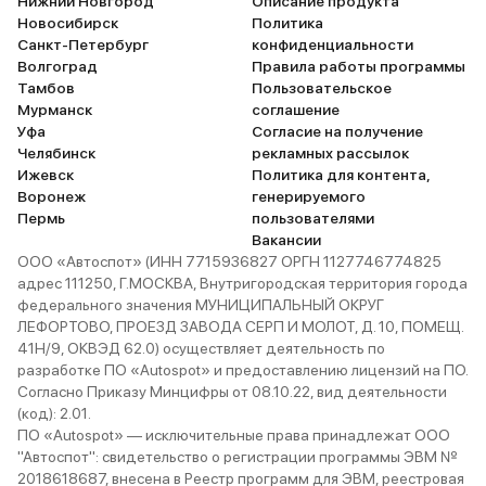
Нижний Новгород
Описание продукта
Новосибирск
Политика
Санкт-Петербург
конфиденциальности
Волгоград
Правила работы программы
Тамбов
Пользовательское
Мурманск
соглашение
Уфа
Согласие на получение
Челябинск
рекламных рассылок
Ижевск
Политика для контента,
Воронеж
генерируемого
Пермь
пользователями
Вакансии
ООО «Автоспот» (ИНН 7715936827 ОРГН 1127746774825
адрес 111250, Г.МОСКВА, Внутригородская территория города
федерального значения МУНИЦИПАЛЬНЫЙ ОКРУГ
ЛЕФОРТОВО, ПРОЕЗД ЗАВОДА СЕРП И МОЛОТ, Д. 10, ПОМЕЩ.
41Н/9, ОКВЭД 62.0) осуществляет деятельность по
разработке ПО «Autospot» и предоставлению лицензий на ПО.
Согласно Приказу Минцифры от 08.10.22, вид деятельности
(код): 2.01.
ПО «Autospot» — исключительные права принадлежат ООО
"Автоспот": свидетельство о регистрации программы ЭВМ №
2018618687, внесена в Реестр программ для ЭВМ, реестровая