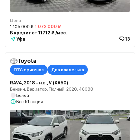
Цена
1 105 000 ₽
1 072 000 ₽
В кредит от 11712 ₽ /мес.
Уфа
13
Toyota
ПТС оригинал
Два владельца
RAV4, 2018 – н.в., V (XA50)
Бензин, Вариатор, Полный, 2020, 46088
Белый
Все
51 опция