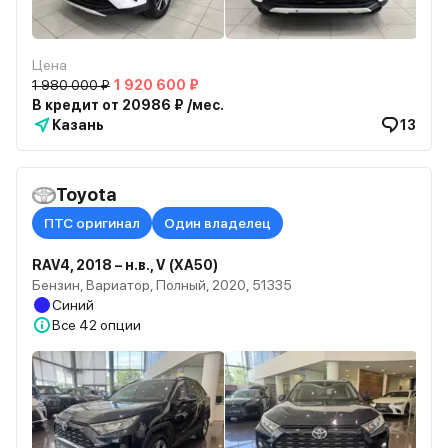
Цена
1 980 000 ₽
1 920 600 ₽
В кредит от 20986 ₽ /мес.
Казань
13
Toyota
ПТС оригинал
Один владелец
RAV4, 2018 – н.в., V (XA50)
Бензин, Вариатор, Полный, 2020, 51335
Синий
Все
42 опции