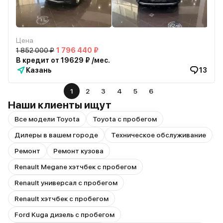
Цена
1 852 000 ₽
1 796 440 ₽
В кредит от 19629 ₽ /мес.
Казань
13
1
2
3
4
5
6
Наши клиенты ищут
Все модели Toyota
Toyota с пробегом
Дилеры в вашем городе
Техническое обслуживание
Ремонт
Ремонт кузова
Renault Megane хэтчбек с пробегом
Renault универсал с пробегом
Renault хэтчбек с пробегом
Ford Kuga дизель с пробегом