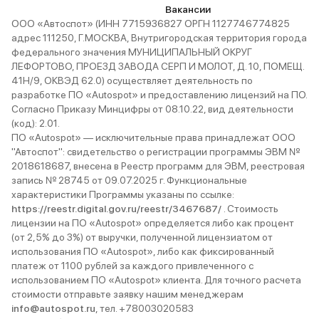
Вакансии
ООО «Автоспот» (ИНН 7715936827 ОРГН 1127746774825
адрес 111250, Г.МОСКВА, Внутригородская территория города
федерального значения МУНИЦИПАЛЬНЫЙ ОКРУГ
ЛЕФОРТОВО, ПРОЕЗД ЗАВОДА СЕРП И МОЛОТ, Д. 10, ПОМЕЩ.
41Н/9, ОКВЭД 62.0) осуществляет деятельность по
разработке ПО «Autospot» и предоставлению лицензий на ПО.
Согласно Приказу Минцифры от 08.10.22, вид деятельности
(код): 2.01.
ПО «Autospot» — исключительные права принадлежат ООО
"Автоспот": свидетельство о регистрации программы ЭВМ №
2018618687, внесена в Реестр программ для ЭВМ, реестровая
запись № 28745 от 09.07.2025 г. Функциональные
характеристики Программы указаны по ссылке:
https://reestr.digital.gov.ru/reestr/3467687/
. Стоимость
лицензии на ПО «Autospot» определяется либо как процент
(от 2,5% до 3%) от выручки, полученной лицензиатом от
использования ПО «Autospot», либо как фиксированный
платеж от 1100 рублей за каждого привлеченного с
использованием ПО «Autospot» клиента. Для точного расчета
стоимости отправьте заявку нашим менеджерам
info@autospot.ru
, тел. +78003020583