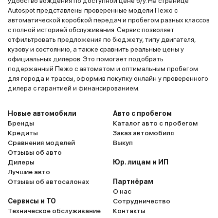
удобство вождения по доступной цене б/у. На странице
Autospot представлены проверенные модели Пежо с
автоматической коробкой передач и пробегом разных классов
с полной историей обслуживания. Сервис позволяет
отфильтровать предложения по бюджету, типу двигателя,
кузову и состоянию, а также сравнить реальные цены у
официальных дилеров. Это помогает подобрать
подержанный Пежо с автоматом и оптимальным пробегом
для города и трассы, оформив покупку онлайн у проверенного
дилера с гарантией и финансированием.
Новые автомобили
Авто с пробегом
Бренды
Каталог авто с пробегом
Кредиты
Заказ автомобиля
Сравнения моделей
Выкуп
Отзывы об авто
Дилеры
Юр. лицам и ИП
Лучшие авто
Отзывы об автосалонах
Партнёрам
О нас
Сервисы и ТО
Сотрудничество
Техническое обслуживание
Контакты