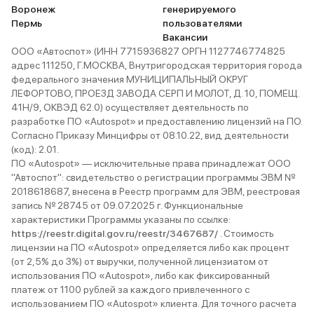
Воронеж
генерируемого
Пермь
пользователями
Вакансии
ООО «Автоспот» (ИНН 7715936827 ОРГН 1127746774825
адрес 111250, Г.МОСКВА, Внутригородская территория города
федерального значения МУНИЦИПАЛЬНЫЙ ОКРУГ
ЛЕФОРТОВО, ПРОЕЗД ЗАВОДА СЕРП И МОЛОТ, Д. 10, ПОМЕЩ.
41Н/9, ОКВЭД 62.0) осуществляет деятельность по
разработке ПО «Autospot» и предоставлению лицензий на ПО.
Согласно Приказу Минцифры от 08.10.22, вид деятельности
(код): 2.01.
ПО «Autospot» — исключительные права принадлежат ООО
"Автоспот": свидетельство о регистрации программы ЭВМ №
2018618687, внесена в Реестр программ для ЭВМ, реестровая
запись № 28745 от 09.07.2025 г. Функциональные
характеристики Программы указаны по ссылке:
https://reestr.digital.gov.ru/reestr/3467687/
. Стоимость
лицензии на ПО «Autospot» определяется либо как процент
(от 2,5% до 3%) от выручки, полученной лицензиатом от
использования ПО «Autospot», либо как фиксированный
платеж от 1100 рублей за каждого привлеченного с
использованием ПО «Autospot» клиента. Для точного расчета