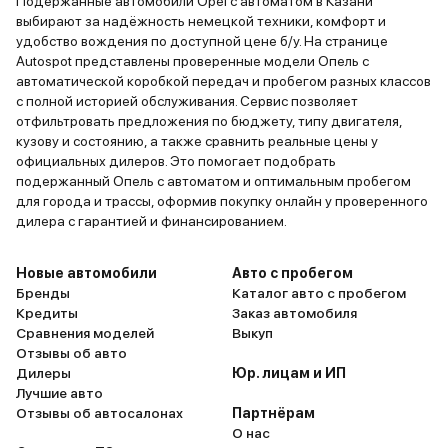
Подержанные автомобили Opel с автоматом в Казани
выбирают за надёжность немецкой техники, комфорт и
удобство вождения по доступной цене б/у. На странице
Autospot представлены проверенные модели Опель с
автоматической коробкой передач и пробегом разных классов
с полной историей обслуживания. Сервис позволяет
отфильтровать предложения по бюджету, типу двигателя,
кузову и состоянию, а также сравнить реальные цены у
официальных дилеров. Это помогает подобрать
подержанный Опель с автоматом и оптимальным пробегом
для города и трассы, оформив покупку онлайн у проверенного
дилера с гарантией и финансированием.
Новые автомобили
Авто с пробегом
Бренды
Каталог авто с пробегом
Кредиты
Заказ автомобиля
Сравнения моделей
Выкуп
Отзывы об авто
Дилеры
Юр. лицам и ИП
Лучшие авто
Отзывы об автосалонах
Партнёрам
О нас