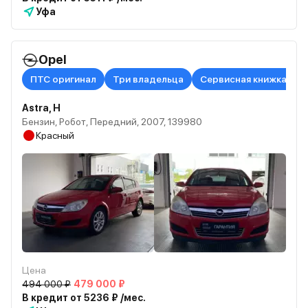
Уфа
Opel
ПТС оригинал
Три владельца
Сервисная книжка в н
Astra, H
Бензин, Робот, Передний, 2007, 139980
Красный
Цена
494 000 ₽
479 000 ₽
В кредит от 5236 ₽ /мес.