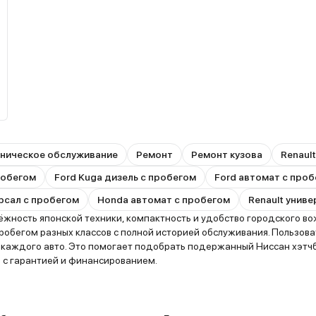
ническое обслуживание
Ремонт
Ремонт кузова
Renaul
пробегом
Ford Kuga дизель с пробегом
Ford автомат с про
рсал с пробегом
Honda автомат с пробегом
Renault унив
жность японской техники, компактность и удобство городского вож
робегом разных классов с полной историей обслуживания. Пользов
ю каждого авто. Это помогает подобрать подержанный Ниссан хэт
 с гарантией и финансированием.