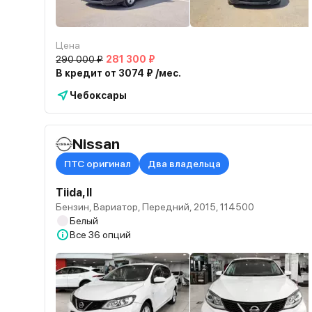
Цена
290 000 ₽
281 300 ₽
В кредит от 3074 ₽ /мес.
Чебоксары
Nissan
ПТС оригинал
Два владельца
Tiida, II
Бензин, Вариатор, Передний, 2015, 114500
Белый
Все
36 опций