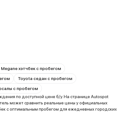
t Megane хэтчбек с пробегом
бегом
Toyota седан с пробегом
ерсалы с пробегом
дения по доступной цене б/у. На странице Autospot
атель может сравнить реальные цены у официальных
чбек с оптимальным пробегом для ежедневных городских