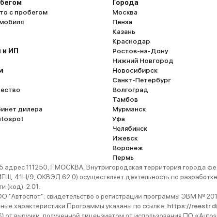
обегом
Города
то с пробегом
Москва
омобиля
Пенза
Казань
Краснодар
 и ИП
Ростов-на-Дону
Нижний Новгород
м
Новосибирск
Санкт-Петербург
ество
Волгоград
Тамбов
бинет дилера
Мурманск
utospot
Уфа
Челябинск
Ижевск
Воронеж
Пермь
 адрес 111250, Г.МОСКВА, Внутригородская территория города
. 41Н/9, ОКВЭД 62.0) осуществляет деятельность по разработке 
 (код): 2.01.
 "Автоспот": свидетельство о регистрации программы ЭВМ № 201
ьные характеристики Программы указаны по ссылке:
https://reestr.
%) от выручки, полученной лицензиатом от использования ПО «Autos