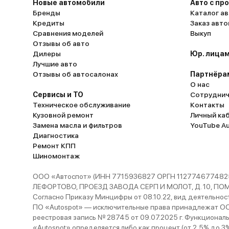
Новые автомобили
Авто с пр
Бренды
Каталог ав
Кредиты
Заказ авт
Сравнения моделей
Выкуп
Отзывы об авто
Дилеры
Юр. лицам
Лучшие авто
Отзывы об автосалонах
Партнёра
О нас
Сервисы и ТО
Сотруднич
Техническое обслуживание
Контакты
Кузовной ремонт
Личный ка
Замена масла и фильтров
YouTube A
Диагностика
Ремонт КПП
Шиномонтаж
ООО «Автоспот» (ИНН 7715936827 ОРГН 1127746774825
ЛЕФОРТОВО, ПРОЕЗД ЗАВОДА СЕРП И МОЛОТ, Д. 10, ПОМЕЩ
Согласно Приказу Минцифры от 08.10.22, вид деятельности
ПО «Autospot» — исключительные права принадлежат ООО
реестровая запись № 28745 от 09.07.2025 г. Функционал
«Autospot» определяется либо как процент (от 2,5% до 3