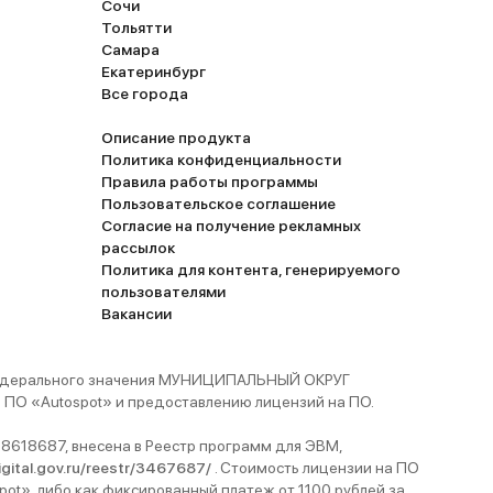
Сочи
Тольятти
Самара
Екатеринбург
Все города
Описание продукта
Политика конфиденциальности
Правила работы программы
Пользовательское соглашение
Согласие на получение рекламных
рассылок
Политика для контента, генерируемого
пользователями
Вакансии
 федерального значения МУНИЦИПАЛЬНЫЙ ОКРУГ
ПО «Autospot» и предоставлению лицензий на ПО.
8618687, внесена в Реестр программ для ЭВМ,
digital.gov.ru/reestr/3467687/
. Стоимость лицензии на ПО
pot», либо как фиксированный платеж от 1100 рублей за