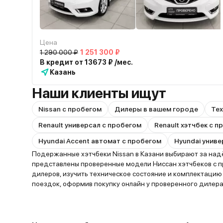
Цена
1 290 000 ₽
1 251 300 ₽
В кредит от 13673 ₽ /мес.
Казань
Наши клиенты ищут
Nissan с пробегом
Дилеры в вашем городе
Тех
Renault универсал с пробегом
Renault хэтчбек с 
Hyundai Accent автомат с пробегом
Hyundai униве
Подержанные хэтчбеки Nissan в Казани выбирают за надё
представлены проверенные модели Ниссан хэтчбеков с п
дилеров, изучить техническое состояние и комплектаци
поездок, оформив покупку онлайн у проверенного дилера