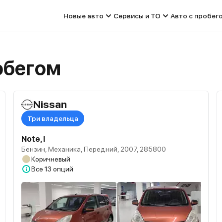
Новые авто
Сервисы и ТО
Авто с пробег
робегом
Nissan
Три владельца
Note, I
Бензин, Механика, Передний, 2007, 285800
Коричневый
Все
13 опций