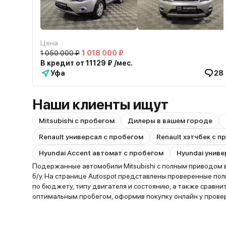
Цена
1 050 000 ₽
1 018 000 ₽
В кредит от 11129 ₽ /мес.
Уфа
28
Наши клиенты ищут
Mitsubishi с пробегом
Дилеры в вашем городе
Renault универсал с пробегом
Renault хэтчбек с 
Hyundai Accent автомат с пробегом
Hyundai униве
Подержанные автомобили Mitsubishi с полным приводом в
б/у. На странице Autospot представлены проверенные по
по бюджету, типу двигателя и состоянию, а также срав
оптимальным пробегом, оформив покупку онлайн у прове