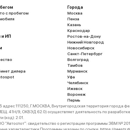
обегом
Города
то с пробегом
Москва
омобиля
Пенза
Казань
Краснодар
 и ИП
Ростов-на-Дону
Нижний Новгород
м
Новосибирск
Санкт-Петербург
ество
Волгоград
Тамбов
бинет дилера
Мурманск
utospot
Уфа
Челябинск
Ижевск
Воронеж
Пермь
 адрес 111250, Г.МОСКВА, Внутригородская территория города
. 41Н/9, ОКВЭД 62.0) осуществляет деятельность по разработке 
 (код): 2.01.
 "Автоспот": свидетельство о регистрации программы ЭВМ № 201
ьные характеристики Программы указаны по ссылке:
https://reestr.