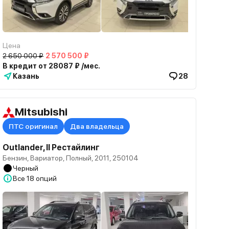
Цена
2 650 000 ₽
2 570 500 ₽
В кредит от 28087 ₽ /мес.
Казань
28
Mitsubishi
ПТС оригинал
Два владельца
Outlander, II Рестайлинг
Бензин, Вариатор, Полный, 2011, 250104
Черный
Все
18 опций