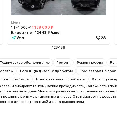
Цена
1 174 000 ₽
1 139 000 ₽
В кредит от 12443 ₽ /мес.
Уфа
28
1
2
3
4
5
6
Техническое обслуживание
Ремонт
Ремонт кузова
Ren
пробегом
Ford Kuga дизель с пробегом
Ford автомат с про
рсал с пробегом
Honda автомат с пробегом
Renault унив
 Казани выбирают те, кому важна проходимость, надёжность японс
лноприводные модели Мицубиси разных классов с полной историей 
нить реальные цены у официальных дилеров. Это помогает подобра
ренного дилера с гарантией и финансированием.