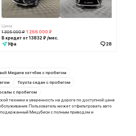
Цена
1 305 000 ₽
1 266 000 ₽
В кредит от 13832 ₽ /мес.
Уфа
28
ault Megane хэтчбек с пробегом
бегом
Toyota седан с пробегом
ерсалы с пробегом
кой техники и уверенность на дороге по доступной цене
обслуживания. Пользователь может отфильтровать авто
ть подержанный Мицубиси с полным приводом и