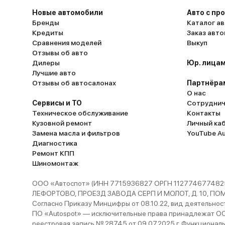
Новые автомобили
Авто с пр
Бренды
Каталог ав
Кредиты
Заказ авт
Сравнения моделей
Выкуп
Отзывы об авто
Дилеры
Юр. лицам
Лучшие авто
Отзывы об автосалонах
Партнёра
О нас
Сервисы и ТО
Сотруднич
Техническое обслуживание
Контакты
Кузовной ремонт
Личный ка
Замена масла и фильтров
YouTube A
Диагностика
Ремонт КПП
Шиномонтаж
ООО «Автоспот» (ИНН 7715936827 ОРГН 1127746774825
ЛЕФОРТОВО, ПРОЕЗД ЗАВОДА СЕРП И МОЛОТ, Д. 10, ПОМЕЩ
Согласно Приказу Минцифры от 08.10.22, вид деятельности
ПО «Autospot» — исключительные права принадлежат ООО
реестровая запись № 28745 от 09.07.2025 г. Функционал