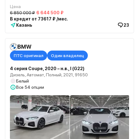
Цена
6 850 000 ₽
6 644 500 ₽
В кредит от 73617 ₽ /мес.
Казань
23
BMW
ПТС оригинал
Один владелец
4 серия Coupe, 2020 – н.в., I (G22)
Дизель, Автомат, Полный, 2021, 91650
Белый
Все
54 опции