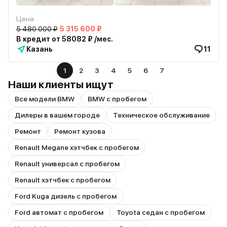
Цена
5 480 000 ₽
5 315 600 ₽
В кредит от 58082 ₽ /мес.
Казань
11
1
2
3
4
5
6
7
Наши клиенты ищут
Все модели BMW
BMW с пробегом
Дилеры в вашем городе
Техническое обслуживание
Ремонт
Ремонт кузова
Renault Megane хэтчбек с пробегом
Renault универсал с пробегом
Renault хэтчбек с пробегом
Ford Kuga дизель с пробегом
Ford автомат с пробегом
Toyota седан с пробегом