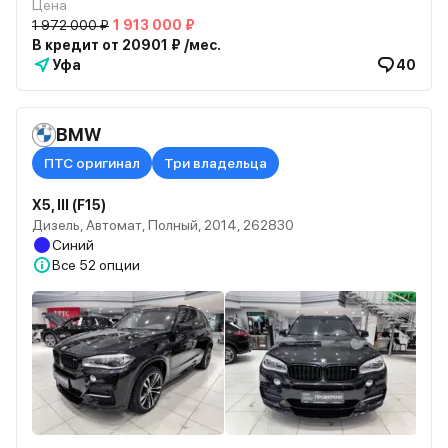
Цена
1 972 000 ₽
1 913 000 ₽
В кредит от 20901 ₽ /мес.
Уфа
40
BMW
ПТС оригинал
Три владельца
X5, III (F15)
Дизель, Автомат, Полный, 2014, 262830
Синий
Все
52 опции