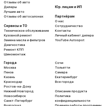
Отзывы об авто
Дилеры
Юр. лицам и ИП
Лучшие авто
Отзывы об автосалонах
Партнёрам
О нас
Сервисы и ТО
Сотрудничество
Техническое обслуживание
Контакты
Кузовной ремонт
Личный кабинет дилера
Замена масла и фильтров
YouTube Autospot
Диагностика
Ремонт КПП
Шиномонтаж
Города
Сочи
Москва
Тольятти
Пенза
Самара
Казань
Екатеринбург
Краснодар
Все города
Ростов-на-Дону
Нижний Новгород
Описание продукта
Новосибирск
Политика
Санкт-Петербург
конфиденциальности
Волгоград
Правила работы программы