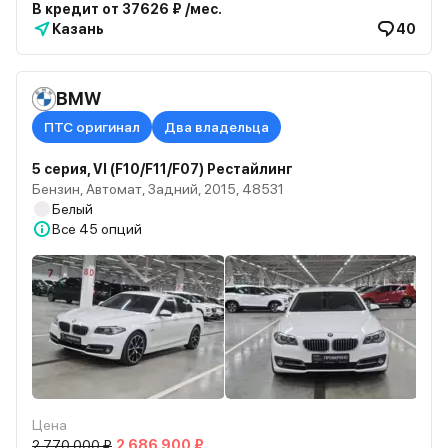
В кредит от 37626 ₽ /мес.
Казань
40
BMW
ПТС оригинал
Два владельца
5 серия, VI (F10/F11/F07) Рестайлинг
Бензин, Автомат, Задний, 2015, 48531
Белый
Все
45 опций
Цена
2 770 000 ₽
2 686 900 ₽