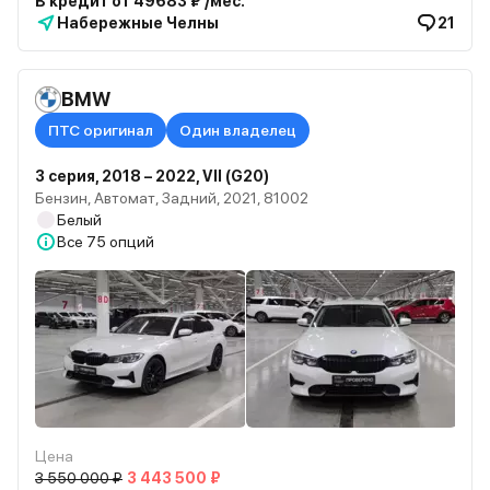
В кредит от 49683 ₽ /мес.
Набережные Челны
21
BMW
ПТС оригинал
Один владелец
3 серия, 2018 – 2022, VII (G20)
Бензин, Автомат, Задний, 2021, 81002
Белый
Все
75 опций
Цена
3 550 000 ₽
3 443 500 ₽