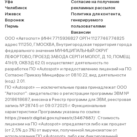
Уфа
Согласие на получение
Челябинск
рекламных рассылок
Ижевск
Политика для контента,
Воронеж
генерируемого
Пермь
пользователями
Вакансии
ООО «Автоспот» (ИНН 7715936827 ОРГН 1127746774825
адрес 111250, Г.МОСКВА, Внутригородская территория города
федерального значения МУНИЦИПАЛЬНЫЙ ОКРУГ
ЛЕФОРТОВО, ПРОЕЗД ЗАВОДА СЕРП И МОЛОТ, Д. 10, ПОМЕЩ.
41Н/9, ОКВЭД 62.0) осуществляет деятельность по
разработке ПО «Autospot» и предоставлению лицензий на ПО.
Согласно Приказу Минцифры от 08.10.22, вид деятельности
(код): 2.01.
ПО «Autospot» — исключительные права принадлежат ООО
"Автоспот": свидетельство о регистрации программы ЭВМ №
2018618687, внесена в Реестр программ для ЭВМ, реестровая
запись № 28745 от 09.07.2025 г. Функциональные
характеристики Программы указаны по ссылке:
https://reestr.digital.gov.ru/reestr/3467687/
. Стоимость
лицензии на ПО «Autospot» определяется либо как процент
(от 2,5% до 3%) от выручки, полученной лицензиатом от
использования ПО «Autospot», либо как фиксированный