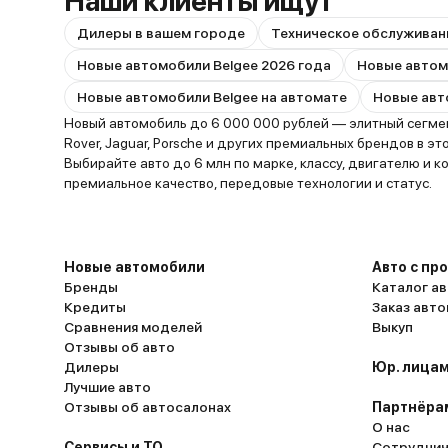
Наши клиенты ищут
Дилеры в вашем городе
Техническое обслуживан
Новые автомобили Belgee 2026 года
Новые автомобили Belgee на автомате
Новый автомобиль до 6 000 000 рублей — элитный сегмент
Rover, Jaguar, Porsche и других премиальных брендов в 
Выбирайте авто до 6 млн по марке, классу, двигателю и 
премиальное качество, передовые технологии и статус.
Новые автомобили
Авто с пр
Бренды
Каталог ав
Кредиты
Заказ авт
Сравнения моделей
Выкуп
Отзывы об авто
Дилеры
Юр. лицам
Лучшие авто
Отзывы об автосалонах
Партнёра
О нас
Сервисы и ТО
Сотруднич