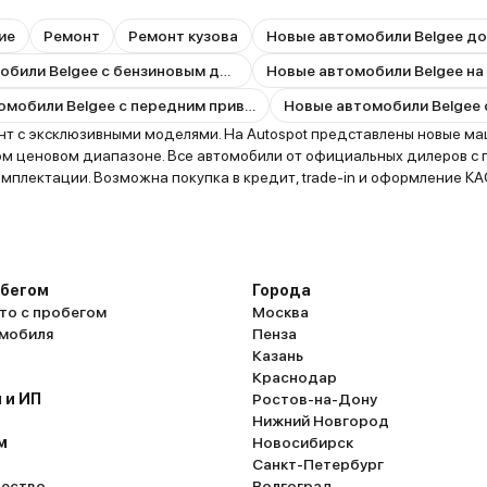
ие
Ремонт
Ремонт кузова
Новые автомобили Belgee до
Новые автомобили Belgee с бензиновым двигателем
Новые автомобили Belgee на
Новые автомобили Belgee с передним приводом
 с эксклюзивными моделями. На Autospot представлены новые машин
этом ценовом диапазоне. Все автомобили от официальных дилеров с
комплектации. Возможна покупка в кредит, trade-in и оформление К
обегом
Города
то с пробегом
Москва
омобиля
Пенза
Казань
Краснодар
 и ИП
Ростов-на-Дону
Нижний Новгород
м
Новосибирск
Санкт-Петербург
ество
Волгоград