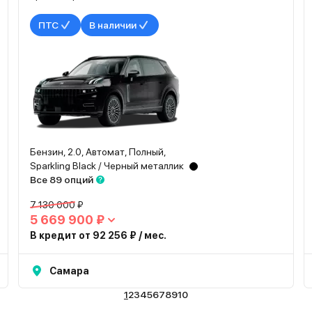
ПТС
В наличии
Бензин, 2.0, Автомат, Полный,
Sparkling Black / Черный металлик
Все 89 опций
7 130 000 ₽
5 669 900 ₽
В кредит от 92 256 ₽ / мес.
Самара
1
2
3
4
5
6
7
8
9
10