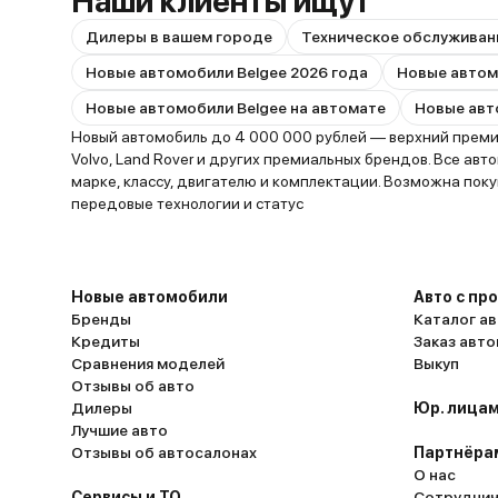
Наши клиенты ищут
Дилеры в вашем городе
Техническое обслуживан
Новые автомобили Belgee 2026 года
Новые автомобили Belgee на автомате
Новый автомобиль до 4 000 000 рублей — верхний премиа
Volvo, Land Rover и других премиальных брендов. Все ав
марке, классу, двигателю и комплектации. Возможна поку
передовые технологии и статус
Новые автомобили
Авто с пр
Бренды
Каталог ав
Кредиты
Заказ авт
Сравнения моделей
Выкуп
Отзывы об авто
Дилеры
Юр. лицам
Лучшие авто
Отзывы об автосалонах
Партнёра
О нас
Сервисы и ТО
Сотруднич