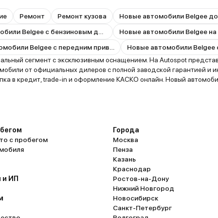
ие
Ремонт
Ремонт кузова
Новые автомобили Belgee до
Новые автомобили Belgee с бензиновым двигателем
Новые автомобили Belgee на
Новые автомобили Belgee с передним приводом
льный сегмент с эксклюзивным оснащением. На Autospot представл
томобили от официальных дилеров с полной заводской гарантией и 
пка в кредит, trade-in и оформление КАСКО онлайн. Новый автомоб
обегом
Города
то с пробегом
Москва
омобиля
Пенза
Казань
Краснодар
 и ИП
Ростов-на-Дону
Нижний Новгород
м
Новосибирск
Санкт-Петербург
ество
Волгоград