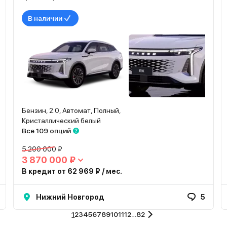
В наличии
Бензин, 2.0, Автомат, Полный,
Кристаллический белый
Все 109 опций
5 200 000 ₽
3 870 000 ₽
В кредит от 62 969 ₽ / мес.
Нижний Новгород
5
1
2
3
4
5
6
7
8
9
10
11
12
…
82